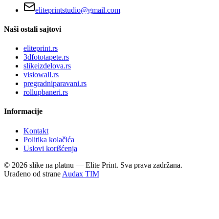
eliteprintstudio@gmail.com
Naši ostali sajtovi
eliteprint.rs
3dfototapete.rs
slikeizdelova.rs
visiowall.rs
pregradniparavani.rs
rollupbaneri.rs
Informacije
Kontakt
Politika kolačića
Uslovi korišćenja
©
2026
slike na platnu — Elite Print. Sva prava zadržana.
Urađeno od strane
Audax TIM