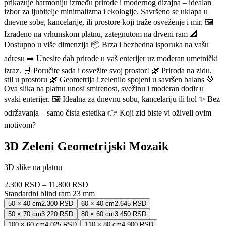
prikazuje harmoniju između prirode i modernog dizajna – idealan
izbor za ljubitelje minimalizma i ekologije. Savršeno se uklapa u
dnevne sobe, kancelarije, ili prostore koji traže osveženje i mir. 🖼
Izrađeno na vrhunskom platnu, zategnutom na drveni ram 📐
Dostupno u više dimenzija 📦 Brza i bezbedna isporuka na vašu
adresu ➡️ Unesite dah prirode u vaš enterijer uz moderan umetnički
izraz. 🛒 Poručite sada i osvežite svoj prostor! 🌿 Priroda na zidu,
stil u prostoru 🌿 Geometrija i zelenilo spojeni u savršen balans 💚
Ova slika na platnu unosi smirenost, svežinu i moderan dodir u
svaki enterijer. 🖼 Idealna za dnevnu sobu, kancelariju ili hol ✨ Bez
održavanja – samo čista estetika 👉 Koji zid biste vi oživeli ovim
motivom?
3D Zeleni Geometrijski Mozaik
3D slike na platnu
2.300 RSD
–
11.800 RSD
Standardni blind ram 23 mm
50 × 40 cm
2.300 RSD
60 × 40 cm
2.645 RSD
50 × 70 cm
3.220 RSD
80 × 60 cm
3.450 RSD
100 × 60 cm
4.025 RSD
110 × 80 cm
4.900 RSD