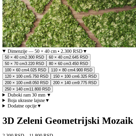
Dimenzije
—
50 × 40 cm
•
2.300 RSD
▼
50 × 40 cm
2.300 RSD
60 × 40 cm
2.645 RSD
50 × 70 cm
3.220 RSD
80 × 60 cm
3.450 RSD
100 × 60 cm
4.025 RSD
110 × 80 cm
4.900 RSD
120 × 100 cm
5.750 RSD
150 × 100 cm
6.325 RSD
200 × 100 cm
8.050 RSD
200 × 140 cm
9.775 RSD
250 × 140 cm
11.800 RSD
Duboki ram 30 mm
▼
Boja ukrasne lajsne
▼
Dodatne opcije
▼
3D Zeleni Geometrijski Mozaik
2.300 RSD
–
11.800 RSD