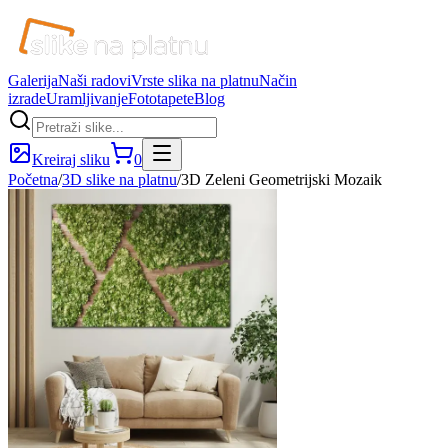
Galerija
Naši radovi
Vrste slika na platnu
Način
izrade
Uramljivanje
Fototapete
Blog
Kreiraj sliku
0
Početna
/
3D slike na platnu
/
3D Zeleni Geometrijski Mozaik