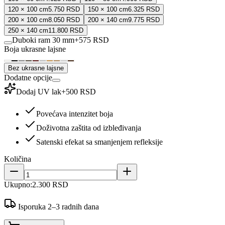
120 × 100 cm
5.750 RSD
150 × 100 cm
6.325 RSD
200 × 100 cm
8.050 RSD
200 × 140 cm
9.775 RSD
250 × 140 cm
11.800 RSD
Duboki ram 30 mm
+
575 RSD
Boja ukrasne lajsne
Bez ukrasne lajsne
Dodatne opcije
Dodaj UV lak
+
500 RSD
Povećava intenzitet boja
Doživotna zaštita od izbleđivanja
Satenski efekat sa smanjenjem refleksije
Količina
Ukupno:
2.300 RSD
Isporuka 2–3 radnih dana