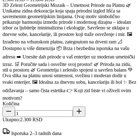
3D Zeleni Geometrijski Mozaik – Umetnost Prirode na Platnu 🌿
Unikatna zidna dekoracija koja spaja prirodni izgled lišća sa
savremenim geometrijskim linijama. Ovaj motiv simbolično
prikazuje harmoniju između prirode i modernog dizajna – idealan
izbor za ljubitelje minimalizma i ekologije. Savršeno se uklapa u
dnevne sobe, kancelarije, ili prostore koji traže osveženje i mir. 🖼
Izrađeno na vrhunskom platnu, zategnutom na drveni ram 📐
Dostupno u više dimenzija 📦 Brza i bezbedna isporuka na vašu
adresu ➡️ Unesite dah prirode u vaš enterijer uz moderan umetnički
izraz. 🛒 Poručite sada i osvežite svoj prostor! 🌿 Priroda na zidu,
stil u prostoru 🌿 Geometrija i zelenilo spojeni u savršen balans 💚
Ova slika na platnu unosi smirenost, svežinu i moderan dodir u
svaki enterijer. 🖼 Idealna za dnevnu sobu, kancelariju ili hol ✨ Bez
održavanja – samo čista estetika 👉 Koji zid biste vi oživeli ovim
motivom?
Količina
Ukupno:
2.300 RSD
Isporuka 2–3 radnih dana