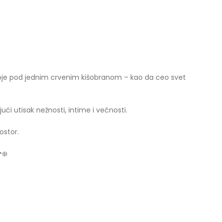
 stoje pod jednim crvenim kišobranom – kao da ceo svet
ući utisak nežnosti, intime i večnosti.
ostor.
️❄️