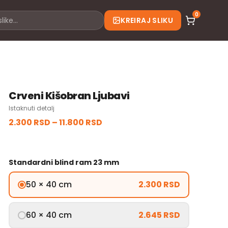
0
KREIRAJ SLIKU
Crveni Kišobran Ljubavi
Istaknuti detalj
2.300 RSD
–
11.800 RSD
Standardni blind ram 23 mm
50 × 40 cm
2.300 RSD
60 × 40 cm
2.645 RSD