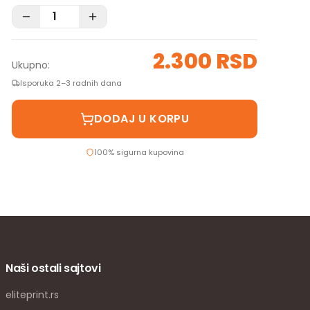
2.300 RSD
Ukupno:
Isporuka 2–3 radnih dana
DODAJ U KORPU
100% sigurna kupovina
Naši ostali sajtovi
eliteprint.rs