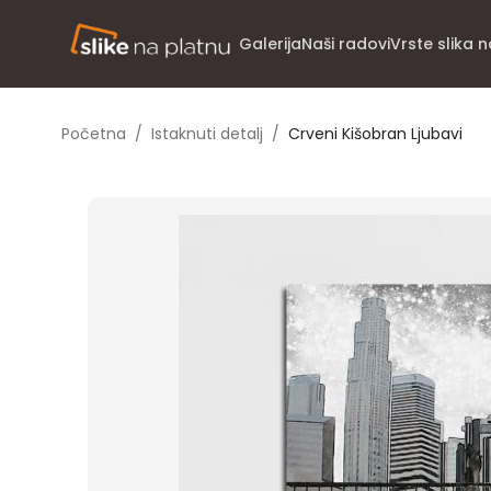
Galerija
Naši radovi
Vrste slika 
Početna
/
Istaknuti detalj
/
Crveni Kišobran Ljubavi