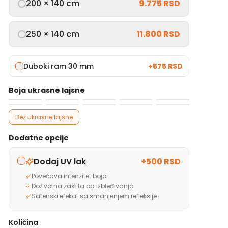
200 × 140 cm
9.775 RSD
250 × 140 cm
11.800 RSD
Duboki ram 30 mm
+
575 RSD
Boja ukrasne lajsne
Bez ukrasne lajsne
Dodatne opcije
Dodaj UV lak
+
500 RSD
Povećava intenzitet boja
Doživotna zaštita od izbleđivanja
Satenski efekat sa smanjenjem refleksije
Količina