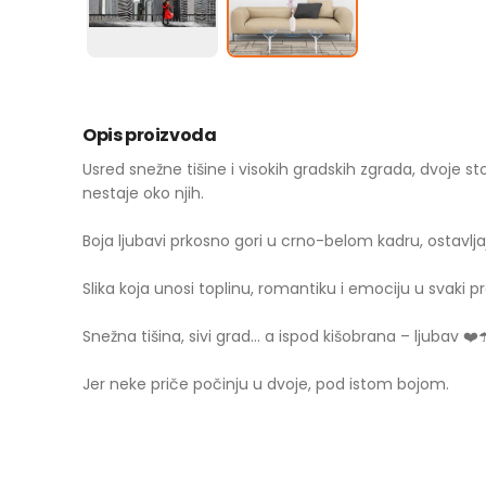
Opis proizvoda
Usred snežne tišine i visokih gradskih zgrada, dvoje
nestaje oko njih.
Boja ljubavi prkosno gori u crno-belom kadru, ostavljaj
Slika koja unosi toplinu, romantiku i emociju u svaki pr
Snežna tišina, sivi grad… a ispod kišobrana – ljubav ❤️☂
Jer neke priče počinju u dvoje, pod istom bojom.