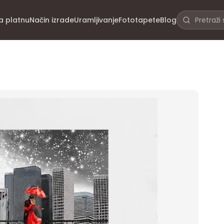
na platnu
Način izrade
Uramljivanje
Fototapete
Blog