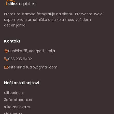
Premium štampa fotografija na platnu. Pretvorite svoje
uspomene u umetnička dela koja krase vaš dom
decenijama.
Kontakt
Ljubička 25, Beograd, Srbija
065 235 8432
eliteprintstudio@gmail.com
Naši ostali sajtovi
eliteprint.rs
3dfototapete.rs
slikeizdelova.rs