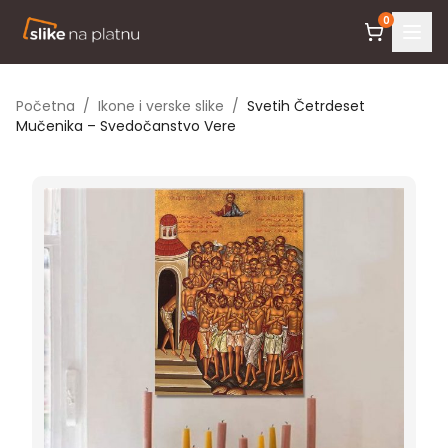
0
Početna
/
Ikone i verske slike
/
Svetih Četrdeset
Mučenika – Svedočanstvo Vere