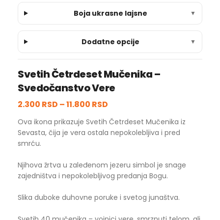
Boja ukrasne lajsne
▼
Dodatne opcije
▼
Svetih Četrdeset Mučenika –
Svedočanstvo Vere
2.300 RSD
–
11.800 RSD
Ova ikona prikazuje Svetih Četrdeset Mučenika iz
Sevasta, čija je vera ostala nepokolebljiva i pred
smrću.
Njihova žrtva u zaleđenom jezeru simbol je snage
zajedništva i nepokolebljivog predanja Bogu.
Slika duboke duhovne poruke i svetog junaštva.
Svetih 40 mučenika – vojnici vere, smrznuti telom, ali