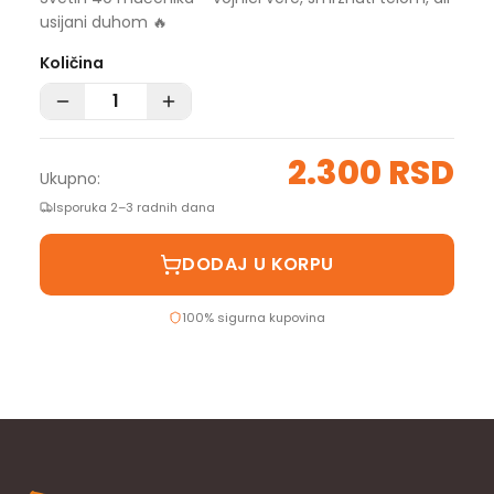
usijani duhom 🔥
Količina
2.300 RSD
Ukupno:
Isporuka 2–3 radnih dana
DODAJ U KORPU
100% sigurna kupovina