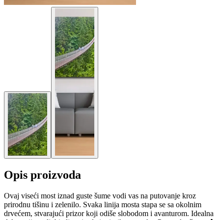
Opis proizvoda
Ovaj viseći most iznad guste šume vodi vas na putovanje kroz
prirodnu tišinu i zelenilo. Svaka linija mosta stapa se sa okolnim
drvećem, stvarajući prizor koji odiše slobodom i avanturom. Idealna