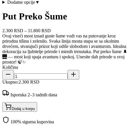
Dodatne opcije
▼
Put Preko Šume
2.300 RSD
–
11.800 RSD
Ovaj viseći most iznad guste šume vodi vas na putovanje kroz
prirodnu tišinu i zelenilo. Svaka linija mosta stapa se sa okolnim
drvećem, stvarajući prizor koji odiše slobodom i avanturom. Idealna
dekoracija za ljubitelje prirode i mirnih trenutaka. Put preko šume 🌲
🌉 — most koji spaja avanturu i spokoj. Unesite dah prirode u svoj
prostor! 🍃✨
Količina
Ukupno:
2.300 RSD
Isporuka 2–3 radnih dana
Dodaj u korpu
100% sigurna kupovina