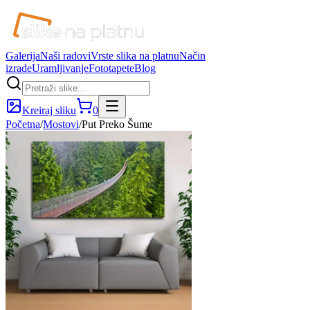
Galerija
Naši radovi
Vrste slika na platnu
Način
izrade
Uramljivanje
Fototapete
Blog
Kreiraj sliku
0
Početna
/
Mostovi
/
Put Preko Šume