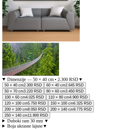
Dimenzije
—
50 × 40 cm
•
2.300 RSD
▼
50 × 40 cm
2.300 RSD
60 × 40 cm
2.645 RSD
50 × 70 cm
3.220 RSD
80 × 60 cm
3.450 RSD
100 × 60 cm
4.025 RSD
110 × 80 cm
4.900 RSD
120 × 100 cm
5.750 RSD
150 × 100 cm
6.325 RSD
200 × 100 cm
8.050 RSD
200 × 140 cm
9.775 RSD
250 × 140 cm
11.800 RSD
Duboki ram 30 mm
▼
Boja ukrasne lajsne
▼