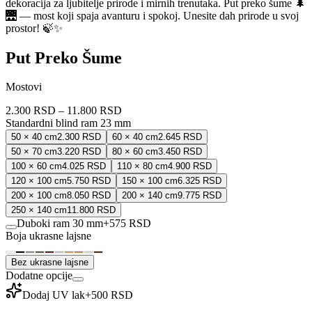
dekoracija za ljubitelje prirode i mirnih trenutaka. Put preko šume 🌲
🌉 — most koji spaja avanturu i spokoj. Unesite dah prirode u svoj
prostor! 🍃✨
Put Preko Šume
Mostovi
2.300 RSD
–
11.800 RSD
Standardni blind ram 23 mm
50 × 40 cm
2.300 RSD
60 × 40 cm
2.645 RSD
50 × 70 cm
3.220 RSD
80 × 60 cm
3.450 RSD
100 × 60 cm
4.025 RSD
110 × 80 cm
4.900 RSD
120 × 100 cm
5.750 RSD
150 × 100 cm
6.325 RSD
200 × 100 cm
8.050 RSD
200 × 140 cm
9.775 RSD
250 × 140 cm
11.800 RSD
Duboki ram 30 mm
+
575 RSD
Boja ukrasne lajsne
Bez ukrasne lajsne
Dodatne opcije
Dodaj UV lak
+
500 RSD