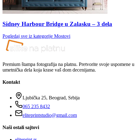
Sidney Harbour Bridge u Zalasku – 3 dela
Pogledaj sve iz kategorije
Mostovi
Premium štampa fotografija na platnu. Pretvorite svoje uspomene u
umetnička dela koja krase vaš dom decenijama.
Kontakt
Ljubička 25, Beograd, Srbija
065 235 8432
eliteprintstudio@gmail.com
Naši ostali sajtovi
eliteprint.rs