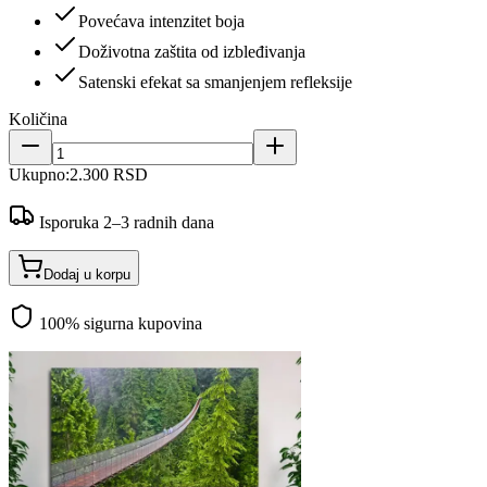
Povećava intenzitet boja
Doživotna zaštita od izbleđivanja
Satenski efekat sa smanjenjem refleksije
Količina
Ukupno:
2.300 RSD
Isporuka 2–3 radnih dana
Dodaj u korpu
100% sigurna kupovina