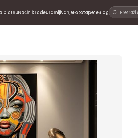
na platnu
Način izrade
Uramljivanje
Fototapete
Blog