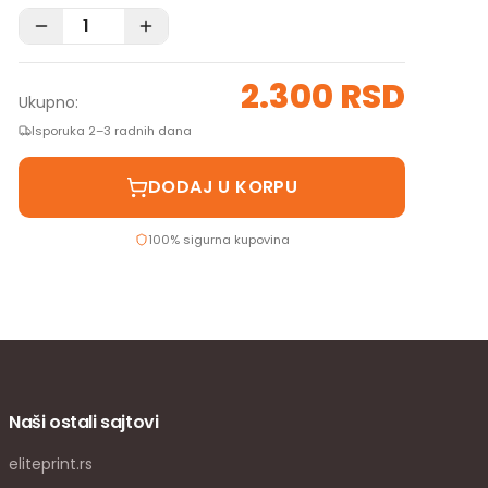
2.300 RSD
Ukupno:
Isporuka 2–3 radnih dana
DODAJ U KORPU
100% sigurna kupovina
Naši ostali sajtovi
eliteprint.rs