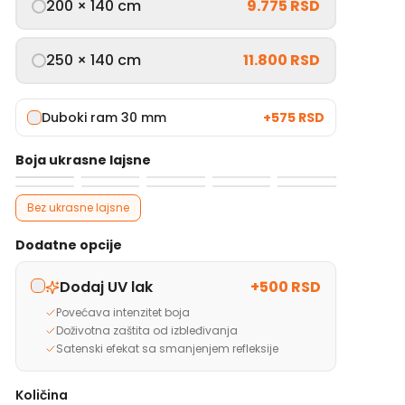
200 × 140 cm
9.775 RSD
250 × 140 cm
11.800 RSD
Duboki ram 30 mm
+
575 RSD
Boja ukrasne lajsne
Bez ukrasne lajsne
Dodatne opcije
Dodaj UV lak
+
500 RSD
Povećava intenzitet boja
Doživotna zaštita od izbleđivanja
Satenski efekat sa smanjenjem refleksije
Količina