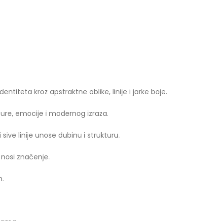
ntiteta kroz apstraktne oblike, linije i jarke boje.
lture, emocije i modernog izraza.
sive linije unose dubinu i strukturu.
 nosi značenje.
m.