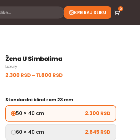
0
KREIRAJ SLIKU
Žena U Simbolima
Luxury
2.300 RSD
–
11.800 RSD
Standardni blind ram 23 mm
50 × 40 cm
2.300 RSD
60 × 40 cm
2.645 RSD