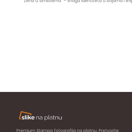
“Žena u Simbolima” – snaga identiteta u bojama i lin
Premium štampa fotografija na platnu. Pretvorite