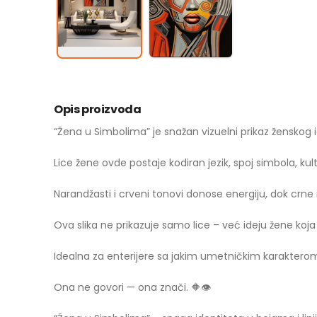
Opis proizvoda
“Žena u Simbolima” je snažan vizuelni prikaz ženskog ide
Lice žene ovde postaje kodiran jezik, spoj simbola, ku
Narandžasti i crveni tonovi donose energiju, dok crne i 
Ova slika ne prikazuje samo lice – već ideju žene koja
Idealna za enterijere sa jakim umetničkim karaktero
Ona ne govori — ona znači. 🔶👁