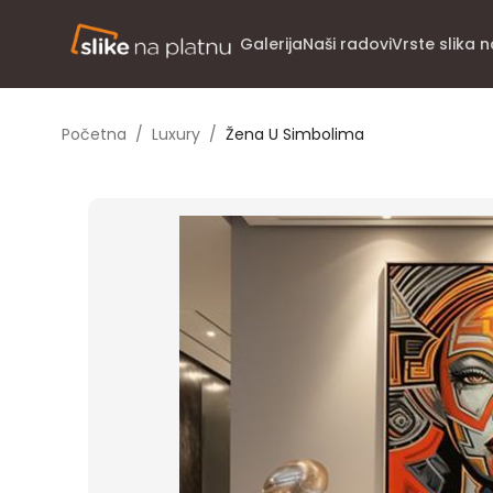
Galerija
Naši radovi
Vrste slika 
Početna
/
Luxury
/
Žena U Simbolima