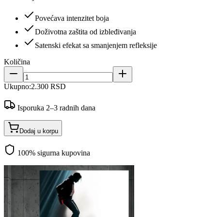
Povećava intenzitet boja
Doživotna zaštita od izbleđivanja
Satenski efekat sa smanjenjem refleksije
Količina
Ukupno:
2.300 RSD
Isporuka 2–3 radnih dana
Dodaj u korpu
100% sigurna kupovina