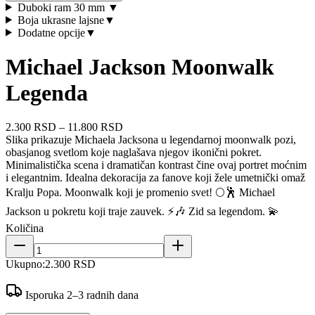
Duboki ram 30 mm
▼
Boja ukrasne lajsne
▼
Dodatne opcije
▼
Michael Jackson Moonwalk
Legenda
2.300 RSD
–
11.800 RSD
Slika prikazuje Michaela Jacksona u legendarnoj moonwalk pozi,
obasjanog svetlom koje naglašava njegov ikonični pokret.
Minimalistička scena i dramatičan kontrast čine ovaj portret moćnim
i elegantnim. Idealna dekoracija za fanove koji žele umetnički omaž
Kralju Popa. Moonwalk koji je promenio svet! 🌕🕺 Michael
Jackson u pokretu koji traje zauvek. ⚡🎶 Zid sa legendom. 💫
Količina
Ukupno:
2.300 RSD
Isporuka 2–3 radnih dana