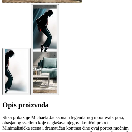
Opis proizvoda
Slika prikazuje Michaela Jacksona u legendarnoj moonwalk pozi,
obasjanog svetlom koje naglašava njegov ikonični pokret.
Minimalistička scena i dramatičan kontrast čine ovaj portret moćnim