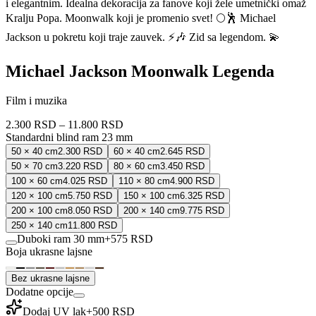
i elegantnim. Idealna dekoracija za fanove koji žele umetnički omaž
Kralju Popa. Moonwalk koji je promenio svet! 🌕🕺 Michael
Jackson u pokretu koji traje zauvek. ⚡🎶 Zid sa legendom. 💫
Michael Jackson Moonwalk Legenda
Film i muzika
2.300 RSD
–
11.800 RSD
Standardni blind ram 23 mm
50 × 40 cm
2.300 RSD
60 × 40 cm
2.645 RSD
50 × 70 cm
3.220 RSD
80 × 60 cm
3.450 RSD
100 × 60 cm
4.025 RSD
110 × 80 cm
4.900 RSD
120 × 100 cm
5.750 RSD
150 × 100 cm
6.325 RSD
200 × 100 cm
8.050 RSD
200 × 140 cm
9.775 RSD
250 × 140 cm
11.800 RSD
Duboki ram 30 mm
+
575 RSD
Boja ukrasne lajsne
Bez ukrasne lajsne
Dodatne opcije
Dodaj UV lak
+
500 RSD