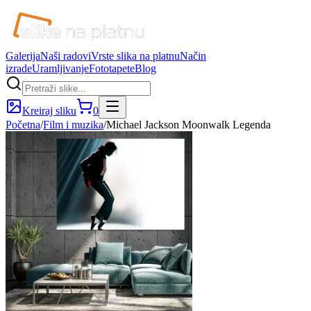
Galerija
Naši radovi
Vrste slika na platnu
Način
izrade
Uramljivanje
Fototapete
Blog
Kreiraj sliku
0
Početna
/
Film i muzika
/
Michael Jackson Moonwalk Legenda