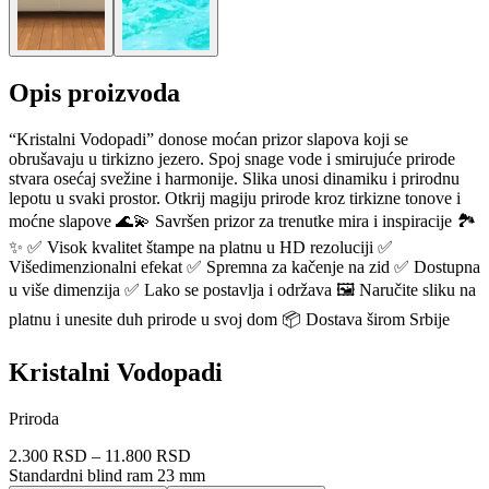
Opis proizvoda
“Kristalni Vodopadi” donose moćan prizor slapova koji se
obrušavaju u tirkizno jezero. Spoj snage vode i smirujuće prirode
stvara osećaj svežine i harmonije. Slika unosi dinamiku i prirodnu
lepotu u svaki prostor. Otkrij magiju prirode kroz tirkizne tonove i
moćne slapove 🌊💫 Savršen prizor za trenutke mira i inspiracije 🏞️
✨ ✅ Visok kvalitet štampe na platnu u HD rezoluciji ✅
Višedimenzionalni efekat ✅ Spremna za kačenje na zid ✅ Dostupna
u više dimenzija ✅ Lako se postavlja i održava 🖼️ Naručite sliku na
platnu i unesite duh prirode u svoj dom 📦 Dostava širom Srbije
Kristalni Vodopadi
Priroda
2.300 RSD
–
11.800 RSD
Standardni blind ram 23 mm