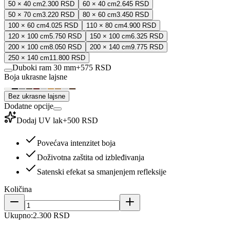
50 × 40 cm
2.300 RSD
60 × 40 cm
2.645 RSD
50 × 70 cm
3.220 RSD
80 × 60 cm
3.450 RSD
100 × 60 cm
4.025 RSD
110 × 80 cm
4.900 RSD
120 × 100 cm
5.750 RSD
150 × 100 cm
6.325 RSD
200 × 100 cm
8.050 RSD
200 × 140 cm
9.775 RSD
250 × 140 cm
11.800 RSD
Duboki ram 30 mm
+
575 RSD
Boja ukrasne lajsne
Bez ukrasne lajsne
Dodatne opcije
Dodaj UV lak
+
500 RSD
Povećava intenzitet boja
Doživotna zaštita od izbleđivanja
Satenski efekat sa smanjenjem refleksije
Količina
Ukupno:
2.300 RSD