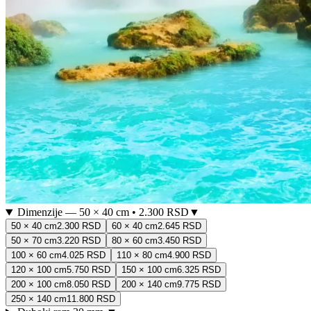
Dimenzije
—
50 × 40 cm
•
2.300 RSD
▼
50 × 40 cm
2.300 RSD
60 × 40 cm
2.645 RSD
50 × 70 cm
3.220 RSD
80 × 60 cm
3.450 RSD
100 × 60 cm
4.025 RSD
110 × 80 cm
4.900 RSD
120 × 100 cm
5.750 RSD
150 × 100 cm
6.325 RSD
200 × 100 cm
8.050 RSD
200 × 140 cm
9.775 RSD
250 × 140 cm
11.800 RSD