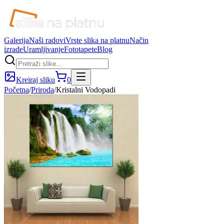
Galerija
Naši radovi
Vrste slika na platnu
Način
izrade
Uramljivanje
Fototapete
Blog
Kreiraj sliku
0
Početna
/
Priroda
/
Kristalni Vodopadi