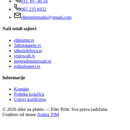
011 397 46 14
065 235 8432
eliteprintstudio@gmail.com
Naši ostali sajtovi
eliteprint.rs
3dfototapete.rs
slikeizdelova.rs
visiowall.rs
pregradniparavani.rs
rollupbaneri.rs
Informacije
Kontakt
Politika kolačića
Uslovi korišćenja
©
2026
slike na platnu — Elite Print. Sva prava zadržana.
Urađeno od strane
Audax TIM