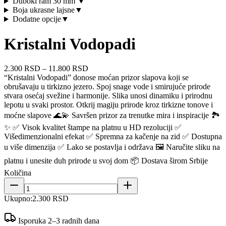
Duboki ram 30 mm
▼
Boja ukrasne lajsne
▼
Dodatne opcije
▼
Kristalni Vodopadi
2.300 RSD
–
11.800 RSD
“Kristalni Vodopadi” donose moćan prizor slapova koji se
obrušavaju u tirkizno jezero. Spoj snage vode i smirujuće prirode
stvara osećaj svežine i harmonije. Slika unosi dinamiku i prirodnu
lepotu u svaki prostor. Otkrij magiju prirode kroz tirkizne tonove i
moćne slapove 🌊💫 Savršen prizor za trenutke mira i inspiracije 🏞️
✨ ✅ Visok kvalitet štampe na platnu u HD rezoluciji ✅
Višedimenzionalni efekat ✅ Spremna za kačenje na zid ✅ Dostupna
u više dimenzija ✅ Lako se postavlja i održava 🖼️ Naručite sliku na
platnu i unesite duh prirode u svoj dom 📦 Dostava širom Srbije
Količina
Ukupno:
2.300 RSD
Isporuka 2–3 radnih dana