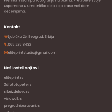
Premium štampa fotografija na platnu. Pretvorite svoje
uspomene u umetnička dela koja krase vaš dom
decenijama.
Kontakt
Ljubička 25, Beograd, Srbija
065 235 8432
eliteprintstudio@gmail.com
Naši ostali sajtovi
eliteprint.rs
3dfototapete.rs
slikeizdelova.rs
visiowall.rs
pregradniparavani.rs