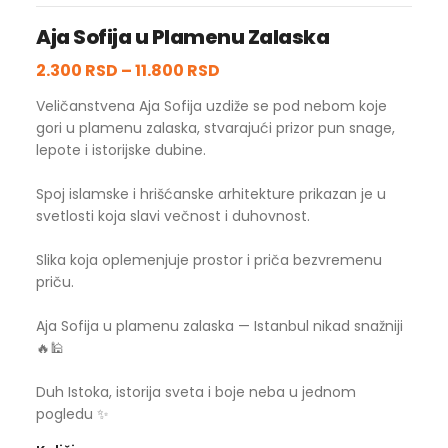
Aja Sofija u Plamenu Zalaska
2.300 RSD
–
11.800 RSD
Veličanstvena Aja Sofija uzdiže se pod nebom koje
gori u plamenu zalaska, stvarajući prizor pun snage,
lepote i istorijske dubine.
Spoj islamske i hrišćanske arhitekture prikazan je u
svetlosti koja slavi večnost i duhovnost.
Slika koja oplemenjuje prostor i priča bezvremenu
priču.
Aja Sofija u plamenu zalaska — Istanbul nikad snažniji
🔥🕌
Duh Istoka, istorija sveta i boje neba u jednom
pogledu ✨