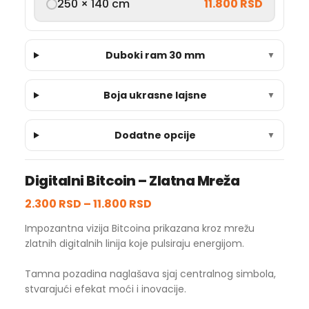
250 × 140 cm
11.800 RSD
Duboki ram 30 mm
▼
Boja ukrasne lajsne
▼
Dodatne opcije
▼
Digitalni Bitcoin – Zlatna Mreža
2.300 RSD
–
11.800 RSD
Impozantna vizija Bitcoina prikazana kroz mrežu
zlatnih digitalnih linija koje pulsiraju energijom.
Tamna pozadina naglašava sjaj centralnog simbola,
stvarajući efekat moći i inovacije.