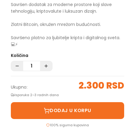
Savršen dodatak za moderne prostore koji slave
tehnologiju, kriptovalute i luksuzan dizajn.
Zlatni Bitcoin, okružen mrežom budućnosti.
Savršeno platno za ljubitelje kripta i digitalnog sveta.
💻⚡
Količina
2.300 RSD
Ukupno:
Isporuka 2–3 radnih dana
DODAJ U KORPU
100% sigurna kupovina