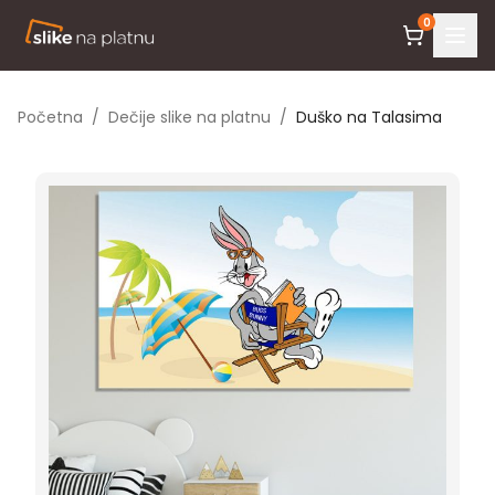
0
Početna
/
Dečije slike na platnu
/
Duško na Talasima