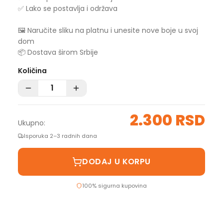
✅ Lako se postavlja i održava
🖼️ Naručite sliku na platnu i unesite nove boje u svoj
dom
📦 Dostava širom Srbije
Količina
2.300 RSD
Ukupno:
Isporuka 2–3 radnih dana
DODAJ U KORPU
100% sigurna kupovina