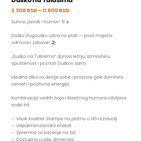
Duško na Talasima
2.300 RSD
–
11.800 RSD
Sunce, pesak i humor! 🐰☀️
Duško Dugouško uživa na plaži — pravi majstor
odmora i zabave! 🏖️
„Duško na Talasima“ donosi letnju atmosferu,
opuštenost i poznati Duškov šarm.
Idealna slika za dečije sobe i prostore gde dominira
osmeh i pozitivna energija.
Kombinacija vedrih boja i klasičnog humora oživljava
svaki zid.
✅ Visok kvalitet štampe na platnu u HD rezoluciji
✅ Višedimenzionalni efekat
✅ Spremna za kačenje na zid
✅ Dostupna u više dimenzija