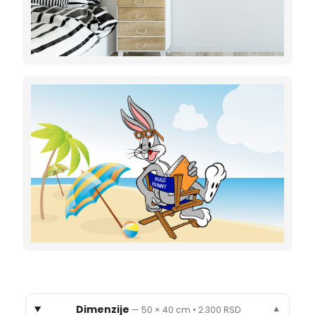
Dimenzije
—
50 × 40 cm
•
2.300 RSD
▼