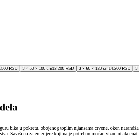
.500 RSD
3 × 50 × 100 cm
12.200 RSD
3 × 60 × 120 cm
14.200 RSD
3
 dela
guru bika u pokretu, obojenog toplim nijansama crvene, oker, narandžas
isustva. Savršena za enterijere kojima je potreban moćan vizuelni akcena