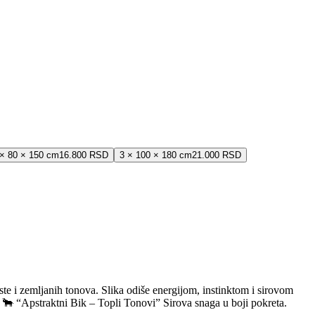
 × 80 × 150 cm
16.800 RSD
3 × 100 × 180 cm
21.000 RSD
te i zemljanih tonova. Slika odiše energijom, instinktom i sirovom
t. 🐂 “Apstraktni Bik – Topli Tonovi” Sirova snaga u boji pokreta.