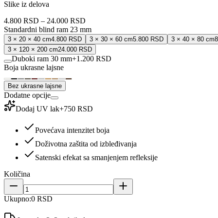
Slike iz delova
4.800 RSD
–
24.000 RSD
Standardni blind ram 23 mm
3 × 20 × 40 cm
4.800 RSD
3 × 30 × 60 cm
5.800 RSD
3 × 40 × 80 cm
8
3 × 120 × 200 cm
24.000 RSD
Duboki ram 30 mm
+
1.200 RSD
Boja ukrasne lajsne
Bez ukrasne lajsne
Dodatne opcije
Dodaj UV lak
+
750 RSD
Povećava intenzitet boja
Doživotna zaštita od izbleđivanja
Satenski efekat sa smanjenjem refleksije
Količina
Ukupno:
0 RSD