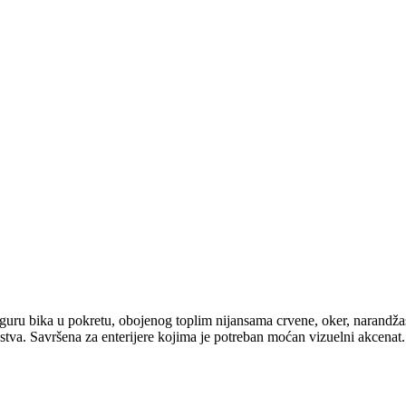
guru bika u pokretu, obojenog toplim nijansama crvene, oker, narandžas
isustva. Savršena za enterijere kojima je potreban moćan vizuelni akcena