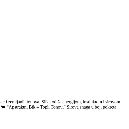
te i zemljanih tonova. Slika odiše energijom, instinktom i sirovom
t. 🐂 “Apstraktni Bik – Topli Tonovi” Sirova snaga u boji pokreta.