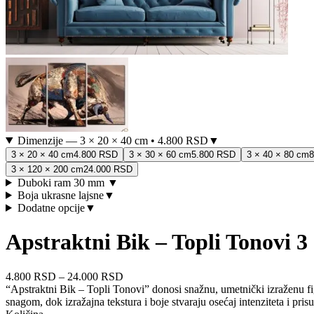
Dimenzije
—
3 × 20 × 40 cm
•
4.800 RSD
▼
3 × 20 × 40 cm
4.800 RSD
3 × 30 × 60 cm
5.800 RSD
3 × 40 × 80 cm
8
3 × 120 × 200 cm
24.000 RSD
Duboki ram 30 mm
▼
Boja ukrasne lajsne
▼
Dodatne opcije
▼
Apstraktni Bik – Topli Tonovi 3
4.800 RSD
–
24.000 RSD
“Apstraktni Bik – Topli Tonovi” donosi snažnu, umetnički izraženu fi
snagom, dok izražajna tekstura i boje stvaraju osećaj intenziteta i pr