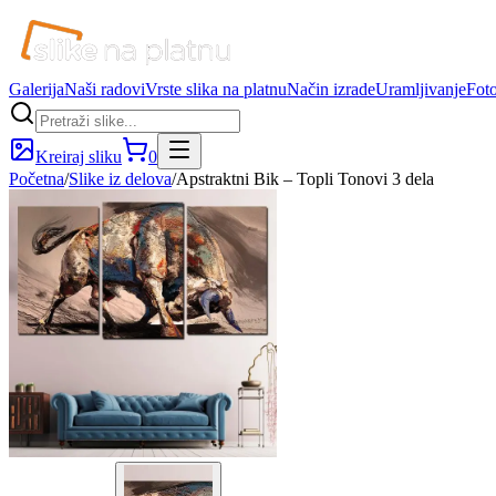
Galerija
Naši radovi
Vrste slika na platnu
Način izrade
Uramljivanje
Foto
Kreiraj sliku
0
Početna
/
Slike iz delova
/
Apstraktni Bik – Topli Tonovi 3 dela