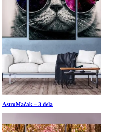
AstroMačak – 3 dela