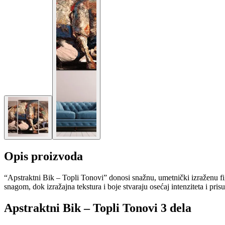
Opis proizvoda
“Apstraktni Bik – Topli Tonovi” donosi snažnu, umetnički izraženu fi
snagom, dok izražajna tekstura i boje stvaraju osećaj intenziteta i pr
Apstraktni Bik – Topli Tonovi 3 dela