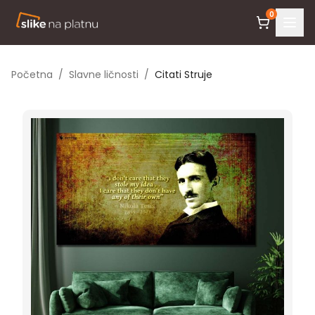
0
Početna
/
Slavne ličnosti
/
Citati Struje