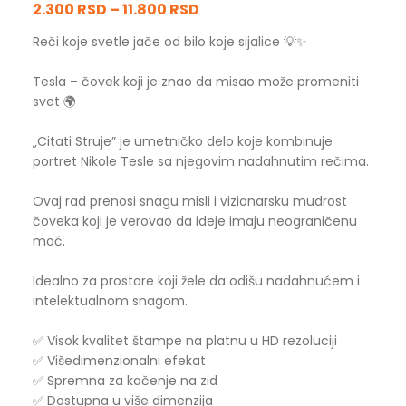
2.300 RSD
–
11.800 RSD
Reči koje svetle jače od bilo koje sijalice 💡✨
Tesla – čovek koji je znao da misao može promeniti
svet 🌍
„Citati Struje” je umetničko delo koje kombinuje
portret Nikole Tesle sa njegovim nadahnutim rečima.
Ovaj rad prenosi snagu misli i vizionarsku mudrost
čoveka koji je verovao da ideje imaju neograničenu
moć.
Idealno za prostore koji žele da odišu nadahnućem i
intelektualnom snagom.
✅ Visok kvalitet štampe na platnu u HD rezoluciji
✅ Višedimenzionalni efekat
✅ Spremna za kačenje na zid
✅ Dostupna u više dimenzija