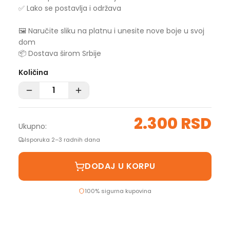
✅ Lako se postavlja i održava
🖼️ Naručite sliku na platnu i unesite nove boje u svoj
dom
📦 Dostava širom Srbije
Količina
2.300 RSD
Ukupno:
Isporuka 2–3 radnih dana
DODAJ U KORPU
100% sigurna kupovina