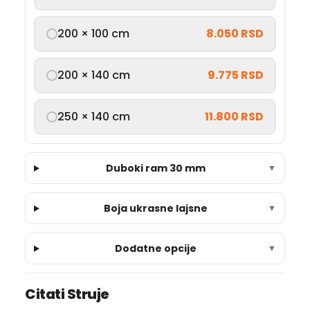
200 × 100 cm
8.050 RSD
200 × 140 cm
9.775 RSD
250 × 140 cm
11.800 RSD
Duboki ram 30 mm
▼
Boja ukrasne lajsne
▼
Dodatne opcije
▼
Citati Struje