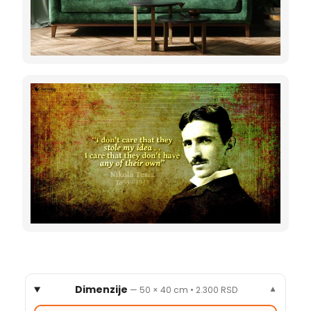
Dimenzije
—
50 × 40 cm
•
2.300 RSD
▼