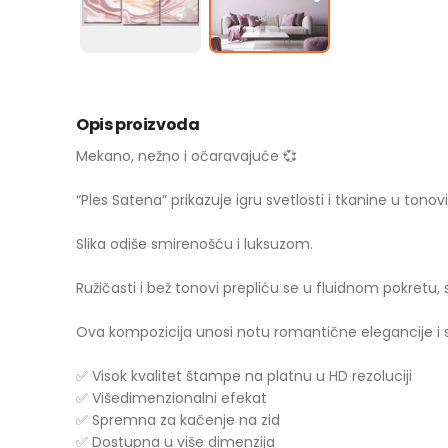
Opis proizvoda
Mekano, nežno i očaravajuće 💞
“Ples Satena” prikazuje igru svetlosti i tkanine u tono
Slika odiše smirenošću i luksuzom.
Ružičasti i bež tonovi prepliću se u fluidnom pokretu,
Ova kompozicija unosi notu romantične elegancije i 
✅ Visok kvalitet štampe na platnu u HD rezoluciji
✅ Višedimenzionalni efekat
✅ Spremna za kačenje na zid
✅ Dostupna u više dimenzija