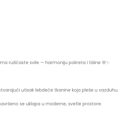
vima ružičaste svile — harmoniju pokreta i tišine 🌸✨
 stvarajući utisak lebdeće tkanine koja pleše u vazduhu.
savršeno se uklapa u moderne, svetle prostore.