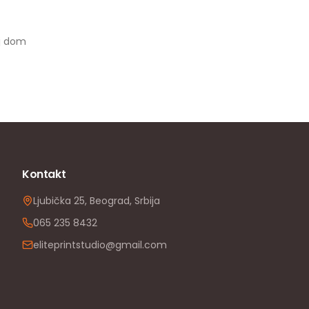
oj dom
Kontakt
Ljubička 25, Beograd, Srbija
065 235 8432
eliteprintstudio@gmail.com