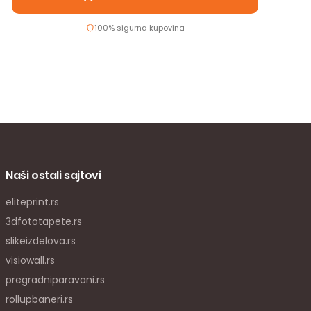
100% sigurna kupovina
Naši ostali sajtovi
eliteprint.rs
3dfototapete.rs
slikeizdelova.rs
visiowall.rs
pregradniparavani.rs
rollupbaneri.rs