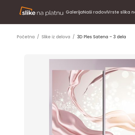
Galerija
Naši radovi
Vrste slika 
Početna
/
Slike iz delova
/
3D Ples Satena – 3 dela