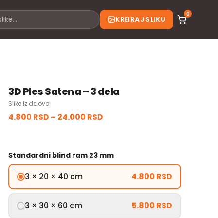
0
KREIRAJ SLIKU
3D Ples Satena – 3 dela
Slike iz delova
4.800 RSD
–
24.000 RSD
Standardni blind ram 23 mm
3 × 20 × 40 cm
4.800 RSD
3 × 30 × 60 cm
5.800 RSD