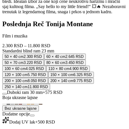
bledi. Idealan izbor za one koji cene neukrotivu harizmu i mračni
sjaj kultnog filma. „Say hello to my little friend!“ 💥🔥 Nezaboravni
trenutak iz legendarnog filma, snaga i prkos u jednom kadru.
Poslednja Reč Tonija Montane
Film i muzika
2.300 RSD
–
11.800 RSD
Standardni blind ram 23 mm
50 × 40 cm
2.300 RSD
60 × 40 cm
2.645 RSD
50 × 70 cm
3.220 RSD
80 × 60 cm
3.450 RSD
100 × 60 cm
4.025 RSD
110 × 80 cm
4.900 RSD
120 × 100 cm
5.750 RSD
150 × 100 cm
6.325 RSD
200 × 100 cm
8.050 RSD
200 × 140 cm
9.775 RSD
250 × 140 cm
11.800 RSD
Duboki ram 30 mm
+
575 RSD
Boja ukrasne lajsne
Bez ukrasne lajsne
Dodatne opcije
Dodaj UV lak
+
500 RSD