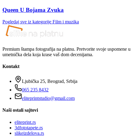
Queen U Bojama Zvuka
Pogledaj sve iz kategorije
Film i muzika
Premium štampa fotografija na platnu. Pretvorite svoje uspomene u
umetnička dela koja krase vaš dom decenijama.
Kontakt
Ljubička 25, Beograd, Srbija
065 235 8432
eliteprintstudio@gmail.com
Naši ostali sajtovi
eliteprint.rs
3dfototapete.rs
slikeizdelova.rs