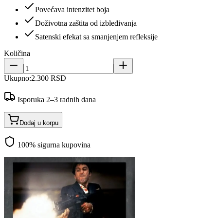
Povećava intenzitet boja
Doživotna zaštita od izbleđivanja
Satenski efekat sa smanjenjem refleksije
Količina
Ukupno:
2.300 RSD
Isporuka 2–3 radnih dana
Dodaj u korpu
100% sigurna kupovina