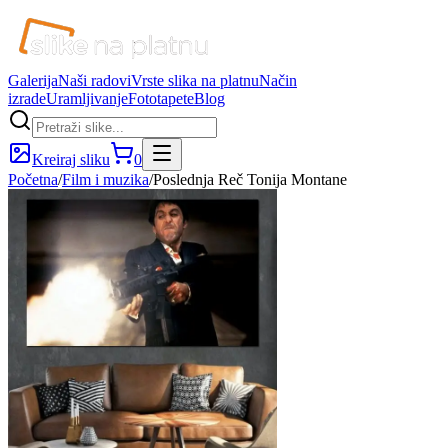
Galerija
Naši radovi
Vrste slika na platnu
Način
izrade
Uramljivanje
Fototapete
Blog
Kreiraj sliku
0
Početna
/
Film i muzika
/
Poslednja Reč Tonija Montane