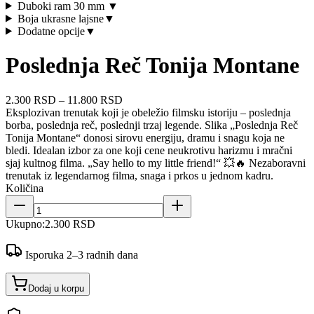
Duboki ram 30 mm
▼
Boja ukrasne lajsne
▼
Dodatne opcije
▼
Poslednja Reč Tonija Montane
2.300 RSD
–
11.800 RSD
Eksplozivan trenutak koji je obeležio filmsku istoriju – poslednja
borba, poslednja reč, poslednji trzaj legende. Slika „Poslednja Reč
Tonija Montane“ donosi sirovu energiju, dramu i snagu koja ne
bledi. Idealan izbor za one koji cene neukrotivu harizmu i mračni
sjaj kultnog filma. „Say hello to my little friend!“ 💥🔥 Nezaboravni
trenutak iz legendarnog filma, snaga i prkos u jednom kadru.
Količina
Ukupno:
2.300 RSD
Isporuka 2–3 radnih dana
Dodaj u korpu