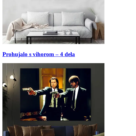
Prohujalo s vihorom – 4 dela