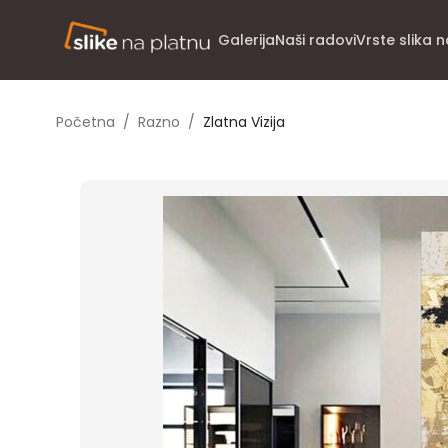
Galerija
Naši radovi
Vrste slika 
Početna
/
Razno
/
Zlatna Vizija