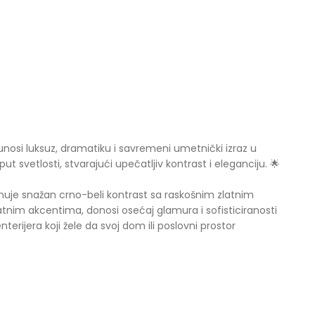
unosi luksuz, dramatiku i savremeni umetnički izraz u
ut svetlosti, stvarajući upečatljiv kontrast i eleganciju. 🌟
inuje snažan crno-beli kontrast sa raskošnim zlatnim
atnim akcentima, donosi osećaj glamura i sofisticiranosti
nterijera koji žele da svoj dom ili poslovni prostor