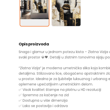
Opis proizvoda
Snaga i glamur u jednom potezu kista – Zlatna Vizija 
svaki prostor 💎🖤. Detalji u zlatnim tonovima sijaju pop
“Zlatna Vizija” je moderna umetnička slika koja komb
detaljima. Stilizovano lice, obogaćeno apstraktnim zl
u prostor. Idealna je za ljubitelje luksuznog i urbanog e
oplemene upečatljivim umetničkim delom.
✅ Visok kvalitet štampe na platnu u HD rezoluciji
✅ Spremna za kačenje na zid
✅ Dostupna u više dimenzija
✅ Lako se postavlja i održava