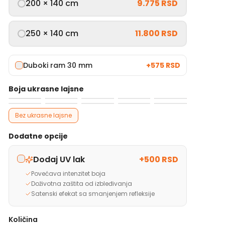
200 × 140 cm
9.775 RSD
250 × 140 cm
11.800 RSD
Duboki ram 30 mm
+
575 RSD
Boja ukrasne lajsne
Bez ukrasne lajsne
Dodatne opcije
Dodaj UV lak
+
500 RSD
Povećava intenzitet boja
Doživotna zaštita od izbleđivanja
Satenski efekat sa smanjenjem refleksije
Količina