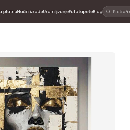
na platnu
Način izrade
Uramljivanje
Fototapete
Blog