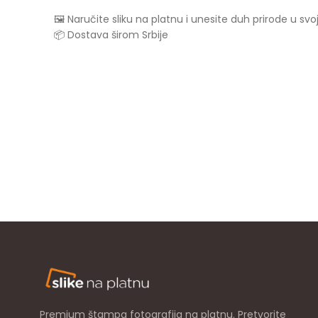
🖼️ Naručite sliku na platnu i unesite duh prirode u sv
📦 Dostava širom Srbije
Premium štampa fotografija na platnu. Pretvorite