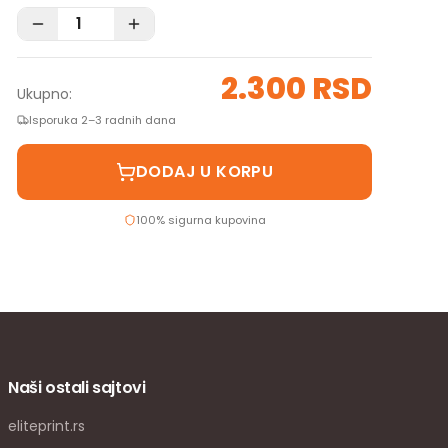
2.300 RSD
Ukupno:
Isporuka 2–3 radnih dana
DODAJ U KORPU
100% sigurna kupovina
Naši ostali sajtovi
eliteprint.rs