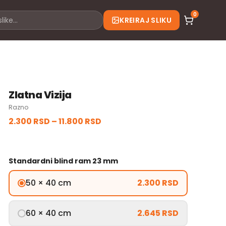
0
KREIRAJ SLIKU
Zlatna Vizija
Razno
2.300 RSD
–
11.800 RSD
Standardni blind ram 23 mm
50 × 40 cm
2.300 RSD
60 × 40 cm
2.645 RSD