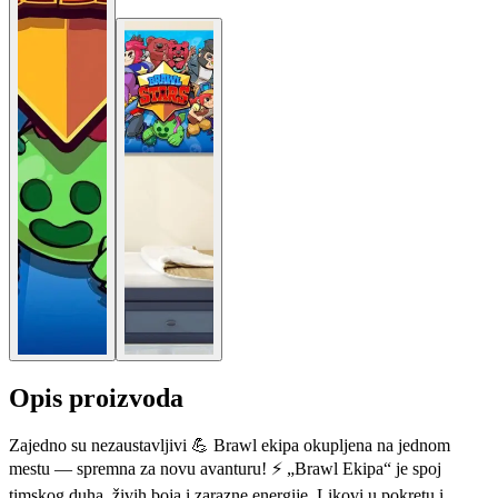
Opis proizvoda
Zajedno su nezaustavljivi 💪 Brawl ekipa okupljena na jednom
mestu — spremna za novu avanturu! ⚡ „Brawl Ekipa“ je spoj
timskog duha, živih boja i zarazne energije. Likovi u pokretu i