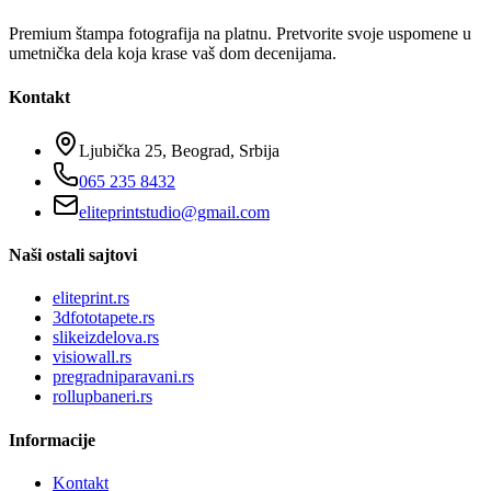
Premium štampa fotografija na platnu. Pretvorite svoje uspomene u
umetnička dela koja krase vaš dom decenijama.
Kontakt
Ljubička 25, Beograd, Srbija
065 235 8432
eliteprintstudio@gmail.com
Naši ostali sajtovi
eliteprint.rs
3dfototapete.rs
slikeizdelova.rs
visiowall.rs
pregradniparavani.rs
rollupbaneri.rs
Informacije
Kontakt