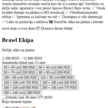
vesela atmosfera stvaraju osećaj kao da si u samoj igri. Savršeno za
dečje sobe, igraonice i sve prave fanove Brawl Stars sveta. ✅ Visok
kvalitet štampe na platnu u HD rezoluciji ✅ Višedimenzionalni
efekat ✅ Spremna za kačenje na zid ✅ Dostupna u više dimenzija
✅ Lako se postavlja i održava 🖼️ Naručite sliku na platnu i unesite
nove boje u svoj dom 📦 Dostava širom Srbije
Brawl Ekipa
Dečije slike na platnu
2.300 RSD
–
11.800 RSD
Standardni blind ram 23 mm
50 × 40 cm
2.300 RSD
60 × 40 cm
2.645 RSD
50 × 70 cm
3.220 RSD
80 × 60 cm
3.450 RSD
100 × 60 cm
4.025 RSD
110 × 80 cm
4.900 RSD
120 × 100 cm
5.750 RSD
150 × 100 cm
6.325 RSD
200 × 100 cm
8.050 RSD
200 × 140 cm
9.775 RSD
250 × 140 cm
11.800 RSD
Duboki ram 30 mm
+
575 RSD
Boja ukrasne lajsne