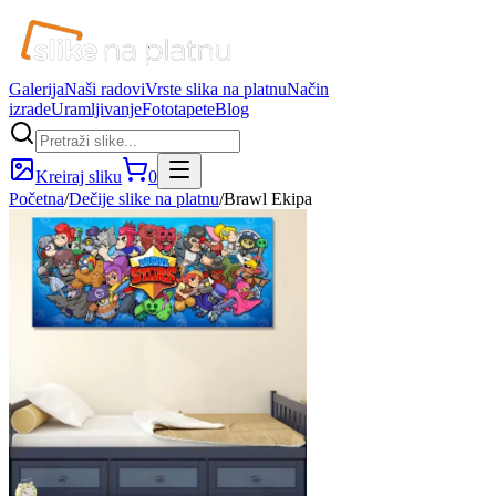
Galerija
Naši radovi
Vrste slika na platnu
Način
izrade
Uramljivanje
Fototapete
Blog
Kreiraj sliku
0
Početna
/
Dečije slike na platnu
/
Brawl Ekipa