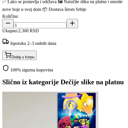
✅ Lako se postavlja i održava 🖼️ Naručite sliku na platnu i unesite
nove boje u svoj dom 📦 Dostava širom Srbije
Količina
Ukupno:
2.300 RSD
Isporuka 2–3 radnih dana
Dodaj u korpu
100% sigurna kupovina
Slično iz kategorije
Dečije slike na platnu