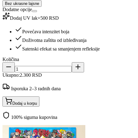
Bez ukrasne lajsne
Dodatne opcije
Dodaj UV lak
+
500 RSD
Povećava intenzitet boja
Doživotna zaštita od izbleđivanja
Satenski efekat sa smanjenjem refleksije
Količina
Ukupno:
2.300 RSD
Isporuka 2–3 radnih dana
Dodaj u korpu
100% sigurna kupovina