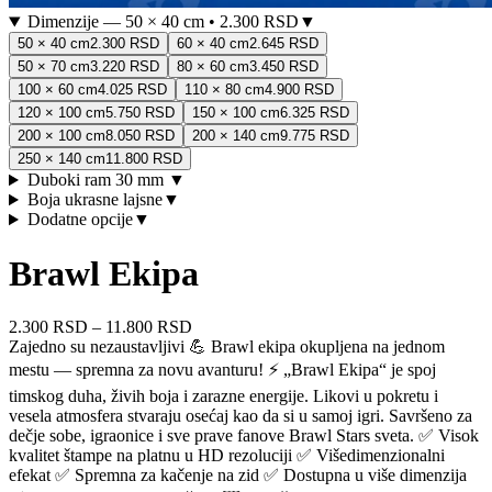
Dimenzije
—
50 × 40 cm
•
2.300 RSD
▼
50 × 40 cm
2.300 RSD
60 × 40 cm
2.645 RSD
50 × 70 cm
3.220 RSD
80 × 60 cm
3.450 RSD
100 × 60 cm
4.025 RSD
110 × 80 cm
4.900 RSD
120 × 100 cm
5.750 RSD
150 × 100 cm
6.325 RSD
200 × 100 cm
8.050 RSD
200 × 140 cm
9.775 RSD
250 × 140 cm
11.800 RSD
Duboki ram 30 mm
▼
Boja ukrasne lajsne
▼
Dodatne opcije
▼
Brawl Ekipa
2.300 RSD
–
11.800 RSD
Zajedno su nezaustavljivi 💪 Brawl ekipa okupljena na jednom
mestu — spremna za novu avanturu! ⚡ „Brawl Ekipa“ je spoj
timskog duha, živih boja i zarazne energije. Likovi u pokretu i
vesela atmosfera stvaraju osećaj kao da si u samoj igri. Savršeno za
dečje sobe, igraonice i sve prave fanove Brawl Stars sveta. ✅ Visok
kvalitet štampe na platnu u HD rezoluciji ✅ Višedimenzionalni
efekat ✅ Spremna za kačenje na zid ✅ Dostupna u više dimenzija