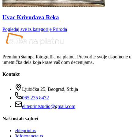
Uvac Krivudava Reka
Pogledaj sve iz kategorije
Priroda
Premium štampa fotografija na platnu. Pretvorite svoje uspomene u
umetnička dela koja krase vaš dom decenijama.
Kontakt
Ljubička 25, Beograd, Srbija
065 235 8432
eliteprintstudio@gmail.com
Naši ostali sajtovi
eliteprint.rs
3dfototapete.rs