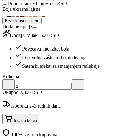
Duboki ram 30 mm
+
575 RSD
Boja ukrasne lajsne
Bez ukrasne lajsne
Dodatne opcije
Dodaj UV lak
+
500 RSD
Povećava intenzitet boja
Doživotna zaštita od izbleđivanja
Satenski efekat sa smanjenjem refleksije
Količina
Ukupno:
2.300 RSD
Isporuka 2–3 radnih dana
Dodaj u korpu
100% sigurna kupovina