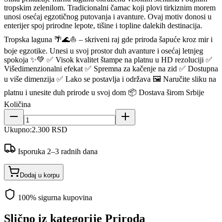
tropskim zelenilom. Tradicionalni čamac koji plovi tirkiznim morem
unosi osećaj egzotičnog putovanja i avanture. Ovaj motiv donosi u
enterijer spoj prirodne lepote, tišine i topline dalekih destinacija.
Tropska laguna 🌴🌊⛵ – skriveni raj gde priroda šapuće kroz mir i
boje egzotike. Unesi u svoj prostor duh avanture i osećaj letnjeg
spokoja ✨💚 ✅ Visok kvalitet štampe na platnu u HD rezoluciji ✅
Višedimenzionalni efekat ✅ Spremna za kačenje na zid ✅ Dostupna
u više dimenzija ✅ Lako se postavlja i održava 🖼️ Naručite sliku na
platnu i unesite duh prirode u svoj dom 📦 Dostava širom Srbije
Količina
Ukupno:
2.300 RSD
Isporuka 2–3 radnih dana
Dodaj u korpu
100% sigurna kupovina
Slično iz kategorije
Priroda