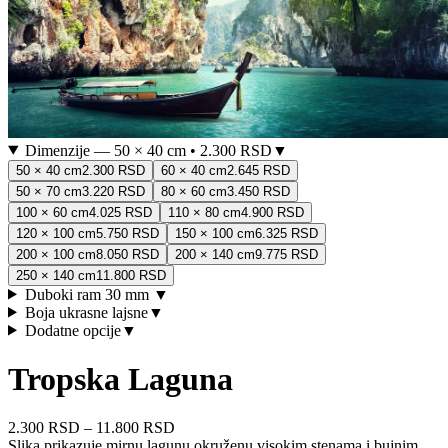
Dimenzije
—
50 × 40 cm
•
2.300 RSD
▼
50 × 40 cm
2.300 RSD
60 × 40 cm
2.645 RSD
50 × 70 cm
3.220 RSD
80 × 60 cm
3.450 RSD
100 × 60 cm
4.025 RSD
110 × 80 cm
4.900 RSD
120 × 100 cm
5.750 RSD
150 × 100 cm
6.325 RSD
200 × 100 cm
8.050 RSD
200 × 140 cm
9.775 RSD
250 × 140 cm
11.800 RSD
Duboki ram 30 mm
▼
Boja ukrasne lajsne
▼
Dodatne opcije
▼
Tropska Laguna
2.300 RSD
–
11.800 RSD
Slika prikazuje mirnu lagunu okruženu visokim stenama i bujnim