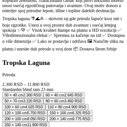
tropskim zelenilom. Tradicionalni čamac koji plovi tirkiznim morem
unosi osećaj egzotičnog putovanja i avanture. Ovaj motiv donosi u
enterijer spoj prirodne lepote, tišine i topline dalekih destinacija.
Tropska laguna 🌴🌊⛵ – skriveni raj gde priroda šapuće kroz mir i
boje egzotike. Unesi u svoj prostor duh avanture i osećaj letnjeg
spokoja ✨💚 ✅ Visok kvalitet štampe na platnu u HD rezoluciji ✅
Višedimenzionalni efekat ✅ Spremna za kačenje na zid ✅ Dostupna
u više dimenzija ✅ Lako se postavlja i održava 🖼️ Naručite sliku na
platnu i unesite duh prirode u svoj dom 📦 Dostava širom Srbije
Tropska Laguna
Priroda
2.300 RSD
–
11.800 RSD
Standardni blind ram 23 mm
50 × 40 cm
2.300 RSD
60 × 40 cm
2.645 RSD
50 × 70 cm
3.220 RSD
80 × 60 cm
3.450 RSD
100 × 60 cm
4.025 RSD
110 × 80 cm
4.900 RSD
120 × 100 cm
5.750 RSD
150 × 100 cm
6.325 RSD
200 × 100 cm
8.050 RSD
200 × 140 cm
9.775 RSD
250 × 140 cm
11.800 RSD