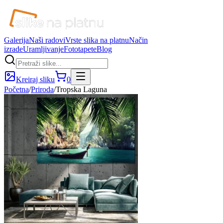
Galerija
Naši radovi
Vrste slika na platnu
Način
izrade
Uramljivanje
Fototapete
Blog
Kreiraj sliku
0
Početna
/
Priroda
/
Tropska Laguna