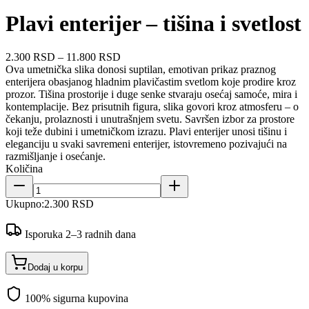
Plavi enterijer – tišina i svetlost
2.300 RSD
–
11.800 RSD
Ova umetnička slika donosi suptilan, emotivan prikaz praznog
enterijera obasjanog hladnim plavičastim svetlom koje prodire kroz
prozor. Tišina prostorije i duge senke stvaraju osećaj samoće, mira i
kontemplacije. Bez prisutnih figura, slika govori kroz atmosferu – o
čekanju, prolaznosti i unutrašnjem svetu. Savršen izbor za prostore
koji teže dubini i umetničkom izrazu. Plavi enterijer unosi tišinu i
eleganciju u svaki savremeni enterijer, istovremeno pozivajući na
razmišljanje i osećanje.
Količina
Ukupno:
2.300 RSD
Isporuka 2–3 radnih dana
Dodaj u korpu
100% sigurna kupovina