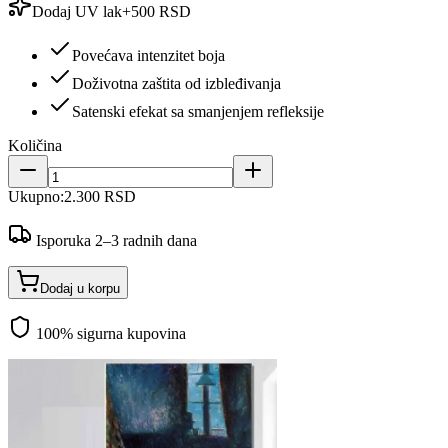
Dodaj UV lak
+
500 RSD
Povećava intenzitet boja
Doživotna zaštita od izbleđivanja
Satenski efekat sa smanjenjem refleksije
Količina
Ukupno:
2.300 RSD
Isporuka 2–3 radnih dana
Dodaj u korpu
100% sigurna kupovina