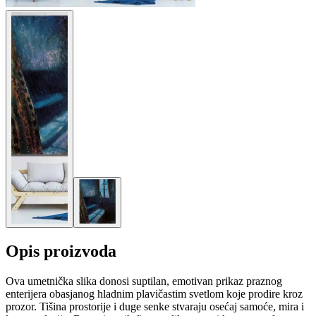
Opis proizvoda
Ova umetnička slika donosi suptilan, emotivan prikaz praznog
enterijera obasjanog hladnim plavičastim svetlom koje prodire kroz
prozor. Tišina prostorije i duge senke stvaraju osećaj samoće, mira i