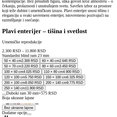
kontemplacije. Bez prisutnih figura, slika govori kroz atmosferu – o
čekanju, prolaznosti i unutrašnjem svetu. Savršen izbor za prostore
koji teže dubini i umetničkom izrazu. Plavi enterijer unosi tišinu i
eleganciju u svaki savremeni enterijer, istovremeno pozivajući na
razmišljanje i osećanje.
Plavi enterijer – tišina i svetlost
Umetničke reprodukcije
2.300 RSD
–
11.800 RSD
Standardni blind ram 23 mm
50 × 40 cm
2.300 RSD
60 × 40 cm
2.645 RSD
50 × 70 cm
3.220 RSD
80 × 60 cm
3.450 RSD
100 × 60 cm
4.025 RSD
110 × 80 cm
4.900 RSD
120 × 100 cm
5.750 RSD
150 × 100 cm
6.325 RSD
200 × 100 cm
8.050 RSD
200 × 140 cm
9.775 RSD
250 × 140 cm
11.800 RSD
Duboki ram 30 mm
+
575 RSD
Boja ukrasne lajsne
Bez ukrasne lajsne
Dodatne opcije