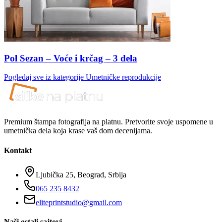
Pol Sezan – Voće i krčag – 3 dela
Pogledaj sve iz kategorije
Umetničke reprodukcije
Premium štampa fotografija na platnu. Pretvorite svoje uspomene u
umetnička dela koja krase vaš dom decenijama.
Kontakt
Ljubička 25, Beograd, Srbija
065 235 8432
eliteprintstudio@gmail.com
Naši ostali sajtovi