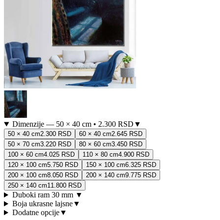
Dimenzije
—
50 × 40 cm
•
2.300 RSD
▼
50 × 40 cm
2.300 RSD
60 × 40 cm
2.645 RSD
50 × 70 cm
3.220 RSD
80 × 60 cm
3.450 RSD
100 × 60 cm
4.025 RSD
110 × 80 cm
4.900 RSD
120 × 100 cm
5.750 RSD
150 × 100 cm
6.325 RSD
200 × 100 cm
8.050 RSD
200 × 140 cm
9.775 RSD
250 × 140 cm
11.800 RSD
Duboki ram 30 mm
▼
Boja ukrasne lajsne
▼
Dodatne opcije
▼