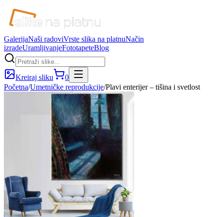
Galerija
Naši radovi
Vrste slika na platnu
Način
izrade
Uramljivanje
Fototapete
Blog
Kreiraj sliku
0
Početna
/
Umetničke reprodukcije
/
Plavi enterijer – tišina i svetlost