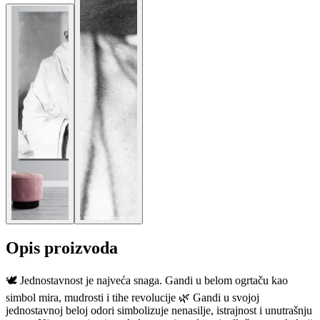
Opis proizvoda
🕊️ Jednostavnost je najveća snaga. Gandi u belom ogrtaču kao
simbol mira, mudrosti i tihe revolucije 🌿 Gandi u svojoj
jednostavnoj beloj odori simbolizuje nenasilje, istrajnost i unutrašnju