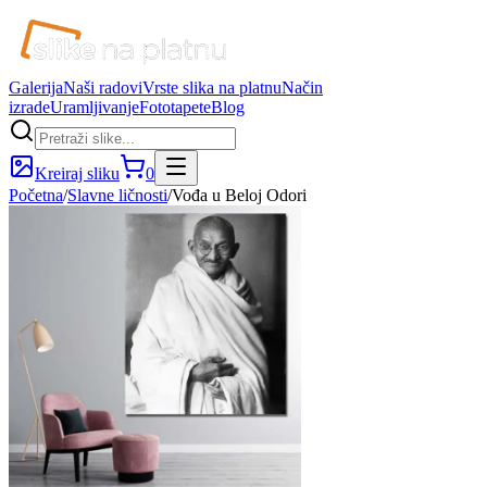
Galerija
Naši radovi
Vrste slika na platnu
Način
izrade
Uramljivanje
Fototapete
Blog
Kreiraj sliku
0
Početna
/
Slavne ličnosti
/
Vođa u Beloj Odori