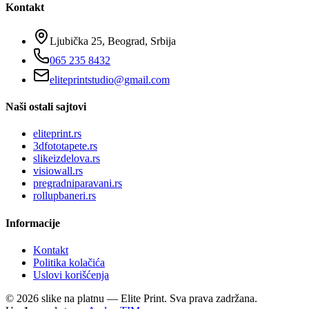
Kontakt
Ljubička 25, Beograd, Srbija
065 235 8432
eliteprintstudio@gmail.com
Naši ostali sajtovi
eliteprint.rs
3dfototapete.rs
slikeizdelova.rs
visiowall.rs
pregradniparavani.rs
rollupbaneri.rs
Informacije
Kontakt
Politika kolačića
Uslovi korišćenja
©
2026
slike na platnu — Elite Print. Sva prava zadržana.