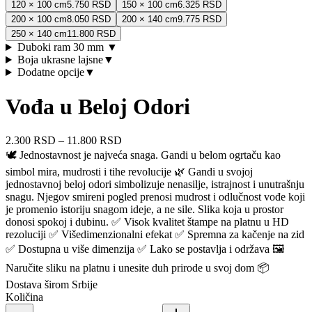
120 × 100 cm
5.750 RSD
150 × 100 cm
6.325 RSD
200 × 100 cm
8.050 RSD
200 × 140 cm
9.775 RSD
250 × 140 cm
11.800 RSD
Duboki ram 30 mm
▼
Boja ukrasne lajsne
▼
Dodatne opcije
▼
Vođa u Beloj Odori
2.300 RSD
–
11.800 RSD
🕊️ Jednostavnost je najveća snaga. Gandi u belom ogrtaču kao
simbol mira, mudrosti i tihe revolucije 🌿 Gandi u svojoj
jednostavnoj beloj odori simbolizuje nenasilje, istrajnost i unutrašnju
snagu. Njegov smireni pogled prenosi mudrost i odlučnost vođe koji
je promenio istoriju snagom ideje, a ne sile. Slika koja u prostor
donosi spokoj i dubinu. ✅ Visok kvalitet štampe na platnu u HD
rezoluciji ✅ Višedimenzionalni efekat ✅ Spremna za kačenje na zid
✅ Dostupna u više dimenzija ✅ Lako se postavlja i održava 🖼️
Naručite sliku na platnu i unesite duh prirode u svoj dom 📦
Dostava širom Srbije
Količina