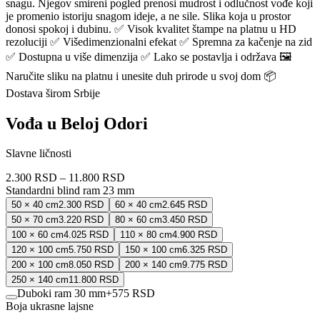
snagu. Njegov smireni pogled prenosi mudrost i odlučnost vođe koji
je promenio istoriju snagom ideje, a ne sile. Slika koja u prostor
donosi spokoj i dubinu. ✅ Visok kvalitet štampe na platnu u HD
rezoluciji ✅ Višedimenzionalni efekat ✅ Spremna za kačenje na zid
✅ Dostupna u više dimenzija ✅ Lako se postavlja i održava 🖼️
Naručite sliku na platnu i unesite duh prirode u svoj dom 📦
Dostava širom Srbije
Vođa u Beloj Odori
Slavne ličnosti
2.300 RSD
–
11.800 RSD
Standardni blind ram 23 mm
50 × 40 cm
2.300 RSD
60 × 40 cm
2.645 RSD
50 × 70 cm
3.220 RSD
80 × 60 cm
3.450 RSD
100 × 60 cm
4.025 RSD
110 × 80 cm
4.900 RSD
120 × 100 cm
5.750 RSD
150 × 100 cm
6.325 RSD
200 × 100 cm
8.050 RSD
200 × 140 cm
9.775 RSD
250 × 140 cm
11.800 RSD
Duboki ram 30 mm
+
575 RSD
Boja ukrasne lajsne