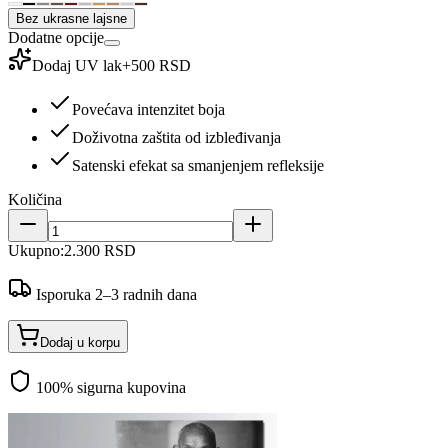
Bez ukrasne lajsne
Dodatne opcije
Dodaj UV lak
+
500 RSD
Povećava intenzitet boja
Doživotna zaštita od izbleđivanja
Satenski efekat sa smanjenjem refleksije
Količina
Ukupno:
2.300 RSD
Isporuka 2–3 radnih dana
Dodaj u korpu
100% sigurna kupovina