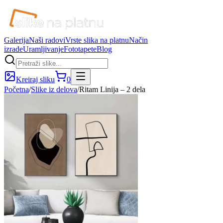
Galerija
Naši radovi
Vrste slika na platnu
Način
izrade
Uramljivanje
Fototapete
Blog
Kreiraj sliku
0
Početna
/
Slike iz delova
/
Ritam Linija – 2 dela