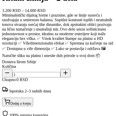
3.200 RSD
–
14.000 RSD
Minimalistički dijalog forme i praznine, gde se linije susreću i
razdvajaju u smirenom balansu. Suptilni kontrasti toplih i neutralnih
tonova stvaraju osećaj tihe dinamike, dok apstraktni oblici pozivaju
na lično tumačenje i unutrašnji mir. Ovo delo unosi sofisticiranu
jednostavnost u prostor, idealnu za moderne enterijere koji traže
eleganciju bez viška. ✅ Visok kvalitet štampe na platnu u HD
rezoluciji ✅ Višedimenzionalni efekat ✅ Spremna za kačenje na zid
✅ Dostupna u više dimenzija ✅ Lako se postavlja i održava 🖼️
Naručite sliku na platnu i unesite duh prirode u svoj dom 📦
Dostava širom Srbije
Količina
Ukupno:
0 RSD
Isporuka 2–3 radnih dana
Dodaj u korpu
100% sigurna kupovina