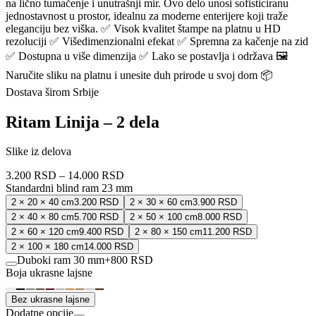
na lično tumačenje i unutrašnji mir. Ovo delo unosi sofisticiranu
jednostavnost u prostor, idealnu za moderne enterijere koji traže
eleganciju bez viška. ✅ Visok kvalitet štampe na platnu u HD
rezoluciji ✅ Višedimenzionalni efekat ✅ Spremna za kačenje na zid
✅ Dostupna u više dimenzija ✅ Lako se postavlja i održava 🖼️
Naručite sliku na platnu i unesite duh prirode u svoj dom 📦
Dostava širom Srbije
Ritam Linija – 2 dela
Slike iz delova
3.200 RSD
–
14.000 RSD
Standardni blind ram 23 mm
2 × 20 × 40 cm
3.200 RSD
2 × 30 × 60 cm
3.900 RSD
2 × 40 × 80 cm
5.700 RSD
2 × 50 × 100 cm
8.000 RSD
2 × 60 × 120 cm
9.400 RSD
2 × 80 × 150 cm
11.200 RSD
2 × 100 × 180 cm
14.000 RSD
Duboki ram 30 mm
+
800 RSD
Boja ukrasne lajsne
Bez ukrasne lajsne
Dodatne opcije