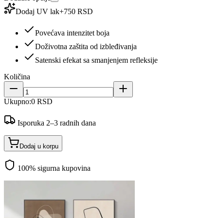
Dodaj UV lak
+
750 RSD
Povećava intenzitet boja
Doživotna zaštita od izbleđivanja
Satenski efekat sa smanjenjem refleksije
Količina
Ukupno:
0 RSD
Isporuka 2–3 radnih dana
Dodaj u korpu
100% sigurna kupovina