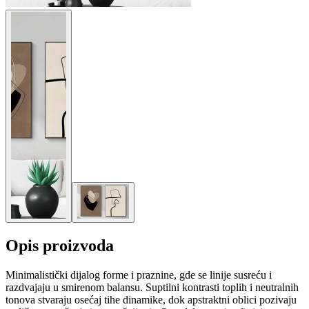
Opis proizvoda
Minimalistički dijalog forme i praznine, gde se linije susreću i
razdvajaju u smirenom balansu. Suptilni kontrasti toplih i neutralnih
tonova stvaraju osećaj tihe dinamike, dok apstraktni oblici pozivaju