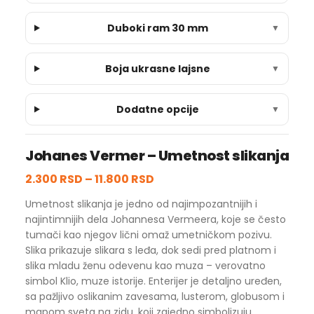
Duboki ram 30 mm
▼
Boja ukrasne lajsne
▼
Dodatne opcije
▼
Johanes Vermer – Umetnost slikanja
2.300 RSD
–
11.800 RSD
Umetnost slikanja je jedno od najimpozantnijih i
najintimnijih dela Johannesa Vermeera, koje se često
tumači kao njegov lični omaž umetničkom pozivu.
Slika prikazuje slikara s leđa, dok sedi pred platnom i
slika mladu ženu odevenu kao muza – verovatno
simbol Klio, muze istorije. Enterijer je detaljno uređen,
sa pažljivo oslikanim zavesama, lusterom, globusom i
mapom sveta na zidu, koji zajedno simbolizuju