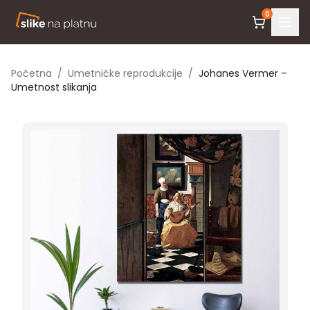
0
Početna
/
Umetničke reprodukcije
/
Johanes Vermer –
Umetnost slikanja