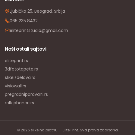
Ljubička 25, Beograd, Srbija
065 235 8432
eliteprintstudio@gmail.com
Naši ostali sajtovi
eliteprint.rs
3dfototapete.rs
slikeizdelova.rs
visiowall.rs
pregradniparavani.rs
rollupbaneri.rs
©
2026
slike na platnu — Elite Print. Sva prava zadržana.