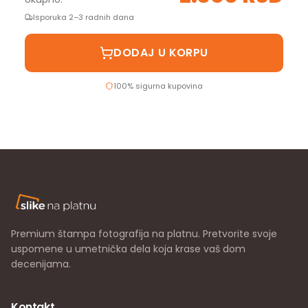
Isporuka 2–3 radnih dana
DODAJ U KORPU
100% sigurna kupovina
Premium štampa fotografija na platnu. Pretvorite svoje
uspomene u umetnička dela koja krase vaš dom
decenijama.
Kontakt