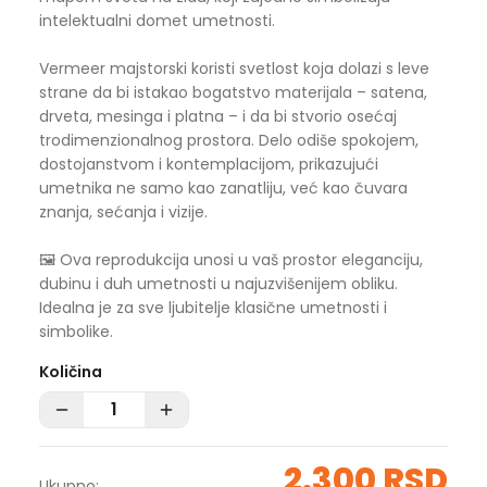
intelektualni domet umetnosti.
Vermeer majstorski koristi svetlost koja dolazi s leve
strane da bi istakao bogatstvo materijala – satena,
drveta, mesinga i platna – i da bi stvorio osećaj
trodimenzionalnog prostora. Delo odiše spokojem,
dostojanstvom i kontemplacijom, prikazujući
umetnika ne samo kao zanatliju, već kao čuvara
znanja, sećanja i vizije.
🖼️ Ova reprodukcija unosi u vaš prostor eleganciju,
dubinu i duh umetnosti u najuzvišenijem obliku.
Idealna je za sve ljubitelje klasične umetnosti i
simbolike.
Količina
2.300 RSD
Ukupno: