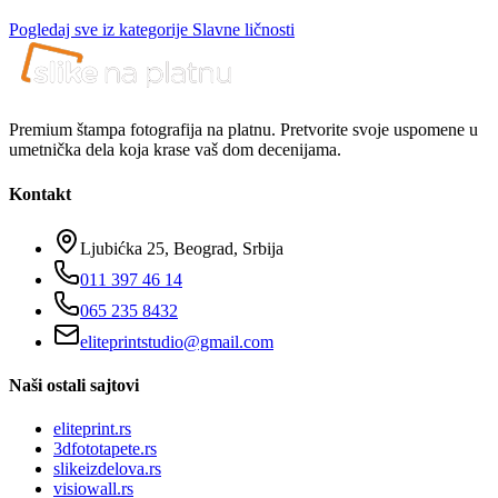
Pogledaj sve iz kategorije
Slavne ličnosti
Premium štampa fotografija na platnu. Pretvorite svoje uspomene u
umetnička dela koja krase vaš dom decenijama.
Kontakt
Ljubićka 25, Beograd, Srbija
011 397 46 14
065 235 8432
eliteprintstudio@gmail.com
Naši ostali sajtovi
eliteprint.rs
3dfototapete.rs
slikeizdelova.rs
visiowall.rs