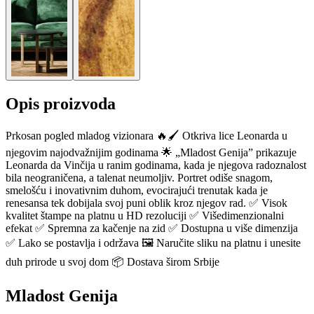
Opis proizvoda
Prkosan pogled mladog vizionara 🔥🖌️ Otkriva lice Leonarda u
njegovim najodvažnijim godinama 🌟 „Mladost Genija” prikazuje
Leonarda da Vinčija u ranim godinama, kada je njegova radoznalost
bila neograničena, a talenat neumoljiv. Portret odiše snagom,
smelošću i inovativnim duhom, evocirajući trenutak kada je
renesansa tek dobijala svoj puni oblik kroz njegov rad. ✅ Visok
kvalitet štampe na platnu u HD rezoluciji ✅ Višedimenzionalni
efekat ✅ Spremna za kačenje na zid ✅ Dostupna u više dimenzija
✅ Lako se postavlja i održava 🖼️ Naručite sliku na platnu i unesite
duh prirode u svoj dom 📦 Dostava širom Srbije
Mladost Genija