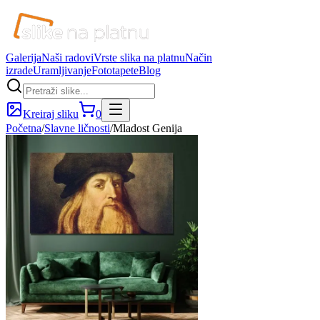
Galerija
Naši radovi
Vrste slika na platnu
Način
izrade
Uramljivanje
Fototapete
Blog
Kreiraj sliku
0
Početna
/
Slavne ličnosti
/
Mladost Genija