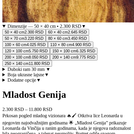
Dimenzije
—
50 × 40 cm
•
2.300 RSD
▼
50 × 40 cm
2.300 RSD
60 × 40 cm
2.645 RSD
50 × 70 cm
3.220 RSD
80 × 60 cm
3.450 RSD
100 × 60 cm
4.025 RSD
110 × 80 cm
4.900 RSD
120 × 100 cm
5.750 RSD
150 × 100 cm
6.325 RSD
200 × 100 cm
8.050 RSD
200 × 140 cm
9.775 RSD
250 × 140 cm
11.800 RSD
Duboki ram 30 mm
▼
Boja ukrasne lajsne
▼
Dodatne opcije
▼
Mladost Genija
2.300 RSD
–
11.800 RSD
Prkosan pogled mladog vizionara 🔥🖌️ Otkriva lice Leonarda u
njegovim najodvažnijim godinama 🌟 „Mladost Genija” prikazuje
Leonarda da Vinčija u ranim godinama, kada je njegova radoznalost
bila neograničena, a talenat neumoljiv. Portret odiše snagom,