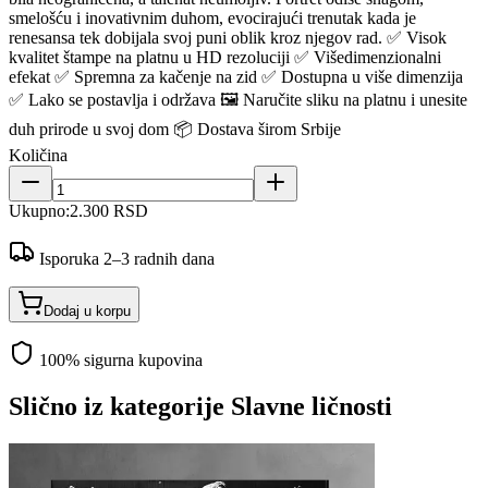
smelošću i inovativnim duhom, evocirajući trenutak kada je
renesansa tek dobijala svoj puni oblik kroz njegov rad. ✅ Visok
kvalitet štampe na platnu u HD rezoluciji ✅ Višedimenzionalni
efekat ✅ Spremna za kačenje na zid ✅ Dostupna u više dimenzija
✅ Lako se postavlja i održava 🖼️ Naručite sliku na platnu i unesite
duh prirode u svoj dom 📦 Dostava širom Srbije
Količina
Ukupno:
2.300 RSD
Isporuka 2–3 radnih dana
Dodaj u korpu
100% sigurna kupovina
Slično iz kategorije
Slavne ličnosti