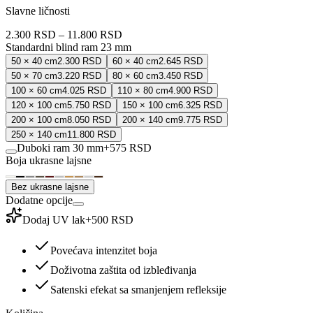
Slavne ličnosti
2.300 RSD
–
11.800 RSD
Standardni blind ram 23 mm
50 × 40 cm
2.300 RSD
60 × 40 cm
2.645 RSD
50 × 70 cm
3.220 RSD
80 × 60 cm
3.450 RSD
100 × 60 cm
4.025 RSD
110 × 80 cm
4.900 RSD
120 × 100 cm
5.750 RSD
150 × 100 cm
6.325 RSD
200 × 100 cm
8.050 RSD
200 × 140 cm
9.775 RSD
250 × 140 cm
11.800 RSD
Duboki ram 30 mm
+
575 RSD
Boja ukrasne lajsne
Bez ukrasne lajsne
Dodatne opcije
Dodaj UV lak
+
500 RSD
Povećava intenzitet boja
Doživotna zaštita od izbleđivanja
Satenski efekat sa smanjenjem refleksije