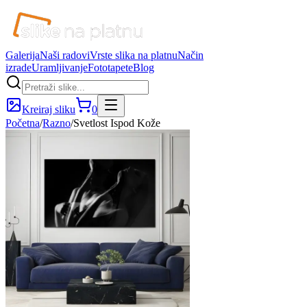
Galerija
Naši radovi
Vrste slika na platnu
Način
izrade
Uramljivanje
Fototapete
Blog
Kreiraj sliku
0
Početna
/
Razno
/
Svetlost Ispod Kože