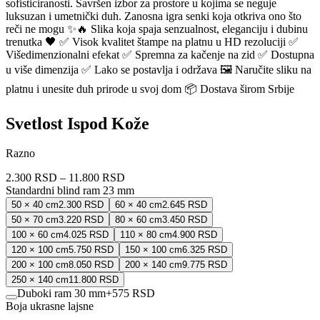
sofisticiranosti. Savršen izbor za prostore u kojima se neguje
luksuzan i umetnički duh. Zanosna igra senki koja otkriva ono što
reči ne mogu ✨🔥 Slika koja spaja senzualnost, eleganciju i dubinu
trenutka 🖤 ✅ Visok kvalitet štampe na platnu u HD rezoluciji ✅
Višedimenzionalni efekat ✅ Spremna za kačenje na zid ✅ Dostupna
u više dimenzija ✅ Lako se postavlja i održava 🖼️ Naručite sliku na
platnu i unesite duh prirode u svoj dom 📦 Dostava širom Srbije
Svetlost Ispod Kože
Razno
2.300 RSD
–
11.800 RSD
Standardni blind ram 23 mm
50 × 40 cm
2.300 RSD
60 × 40 cm
2.645 RSD
50 × 70 cm
3.220 RSD
80 × 60 cm
3.450 RSD
100 × 60 cm
4.025 RSD
110 × 80 cm
4.900 RSD
120 × 100 cm
5.750 RSD
150 × 100 cm
6.325 RSD
200 × 100 cm
8.050 RSD
200 × 140 cm
9.775 RSD
250 × 140 cm
11.800 RSD
Duboki ram 30 mm
+
575 RSD
Boja ukrasne lajsne