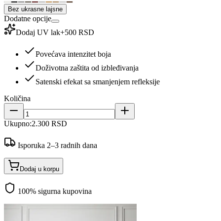
Bez ukrasne lajsne
Dodatne opcije
Dodaj UV lak
+
500 RSD
Povećava intenzitet boja
Doživotna zaštita od izbleđivanja
Satenski efekat sa smanjenjem refleksije
Količina
Ukupno:
2.300 RSD
Isporuka 2–3 radnih dana
Dodaj u korpu
100% sigurna kupovina