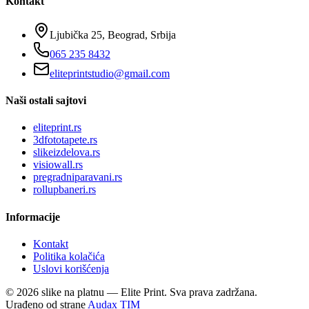
Kontakt
Ljubička 25, Beograd, Srbija
065 235 8432
eliteprintstudio@gmail.com
Naši ostali sajtovi
eliteprint.rs
3dfototapete.rs
slikeizdelova.rs
visiowall.rs
pregradniparavani.rs
rollupbaneri.rs
Informacije
Kontakt
Politika kolačića
Uslovi korišćenja
©
2026
slike na platnu — Elite Print. Sva prava zadržana.
Urađeno od strane
Audax TIM