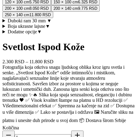
120 × 100 cm
5.750 RSD
150 × 100 cm
6.325 RSD
200 × 100 cm
8.050 RSD
200 × 140 cm
9.775 RSD
250 × 140 cm
11.800 RSD
Duboki ram 30 mm
▼
Boja ukrasne lajsne
▼
Dodatne opcije
▼
Svetlost Ispod Kože
2.300 RSD
–
11.800 RSD
Fotografija koja otkriva snagu ljudskog oblika kroz igru svetla i
senke. „Svetlost Ispod Kože“ odiše intimnošću i mistikom,
naglašavajući senzualne linije koje stvaraju atmosferu
sofisticiranosti. Savršen izbor za prostore u kojima se neguje
luksuzan i umetnički duh. Zanosna igra senki koja otkriva ono što
reči ne mogu ✨🔥 Slika koja spaja senzualnost, eleganciju i dubinu
trenutka 🖤 ✅ Visok kvalitet štampe na platnu u HD rezoluciji ✅
Višedimenzionalni efekat ✅ Spremna za kačenje na zid ✅ Dostupna
u više dimenzija ✅ Lako se postavlja i održava 🖼️ Naručite sliku na
platnu i unesite duh prirode u svoj dom 📦 Dostava širom Srbije
Količina