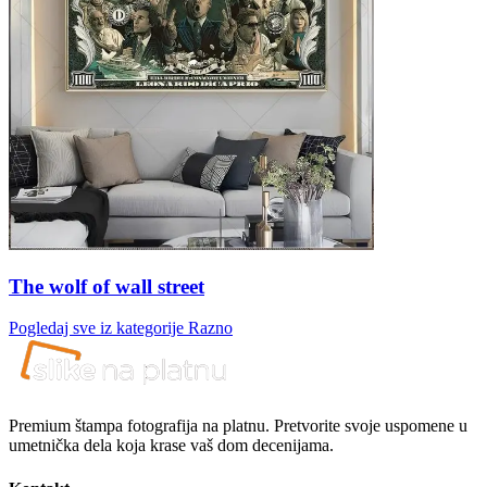
The wolf of wall street
Pogledaj sve iz kategorije
Razno
Premium štampa fotografija na platnu. Pretvorite svoje uspomene u
umetnička dela koja krase vaš dom decenijama.