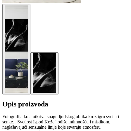
Opis proizvoda
Fotografija koja otkriva snagu ljudskog oblika kroz igru svetla i
senke. „Svetlost Ispod Kože“ odiše intimnošću i mistikom,
naglašavajući senzualne linije koje stvaraju atmosferu