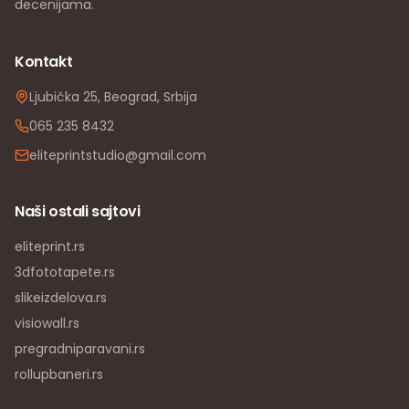
decenijama.
Kontakt
Ljubička 25, Beograd, Srbija
065 235 8432
eliteprintstudio@gmail.com
Naši ostali sajtovi
eliteprint.rs
3dfototapete.rs
slikeizdelova.rs
visiowall.rs
pregradniparavani.rs
rollupbaneri.rs