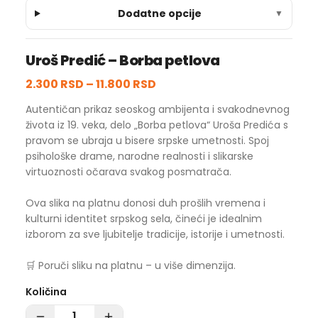
Dodatne opcije
▼
Uroš Predić – Borba petlova
2.300 RSD
–
11.800 RSD
Autentičan prikaz seoskog ambijenta i svakodnevnog
života iz 19. veka, delo „Borba petlova“ Uroša Predića s
pravom se ubraja u bisere srpske umetnosti. Spoj
psihološke drame, narodne realnosti i slikarske
virtuoznosti očarava svakog posmatrača.
Ova slika na platnu donosi duh prošlih vremena i
kulturni identitet srpskog sela, čineći je idealnim
izborom za sve ljubitelje tradicije, istorije i umetnosti.
🛒 Poruči sliku na platnu – u više dimenzija.
Količina