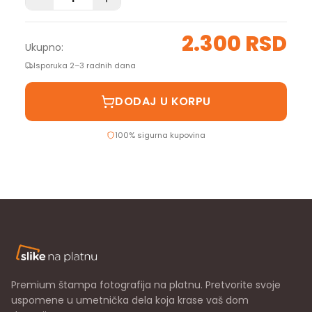
2.300 RSD
Ukupno:
Isporuka 2–3 radnih dana
DODAJ U KORPU
100% sigurna kupovina
Premium štampa fotografija na platnu. Pretvorite svoje
uspomene u umetnička dela koja krase vaš dom