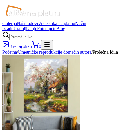
Galerija
Naši radovi
Vrste slika na platnu
Način
izrade
Uramljivanje
Fototapete
Blog
Kreiraj sliku
0
Početna
/
Umetničke reprodukcije domaćih autora
/
Prolećna Idila