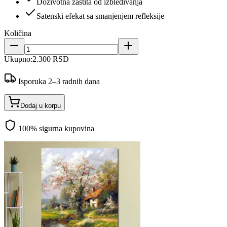
Doživotna zaštita od izbleđivanja
Satenski efekat sa smanjenjem refleksije
Količina
Ukupno:
2.300 RSD
Isporuka 2–3 radnih dana
Dodaj u korpu
100% sigurna kupovina