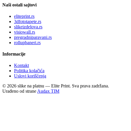
Naši ostali sajtovi
eliteprint.rs
3dfototapete.rs
slikeizdelova.rs
visiowall.rs
pregradniparavani.rs
rollupbaneri.rs
Informacije
Kontakt
Politika kolačića
Uslovi korišćenja
©
2026
slike na platnu — Elite Print. Sva prava zadržana.
Urađeno od strane
Audax TIM