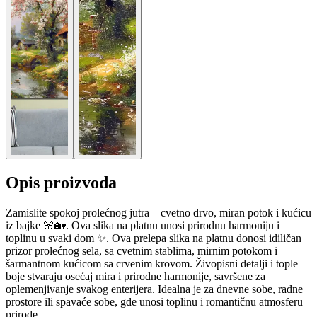
Opis proizvoda
Zamislite spokoj prolećnog jutra – cvetno drvo, miran potok i kućicu
iz bajke 🌸🏡. Ova slika na platnu unosi prirodnu harmoniju i
toplinu u svaki dom ✨. Ova prelepa slika na platnu donosi idiličan
prizor prolećnog sela, sa cvetnim stablima, mirnim potokom i
šarmantnom kućicom sa crvenim krovom. Živopisni detalji i tople
boje stvaraju osećaj mira i prirodne harmonije, savršene za
oplemenjivanje svakog enterijera. Idealna je za dnevne sobe, radne
prostore ili spavaće sobe, gde unosi toplinu i romantičnu atmosferu
prirode.