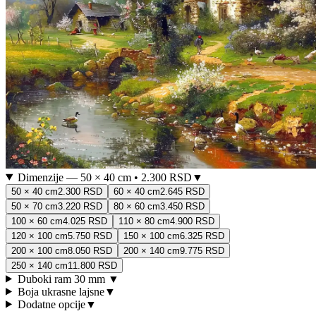
Dimenzije
—
50 × 40 cm
•
2.300 RSD
▼
50 × 40 cm
2.300 RSD
60 × 40 cm
2.645 RSD
50 × 70 cm
3.220 RSD
80 × 60 cm
3.450 RSD
100 × 60 cm
4.025 RSD
110 × 80 cm
4.900 RSD
120 × 100 cm
5.750 RSD
150 × 100 cm
6.325 RSD
200 × 100 cm
8.050 RSD
200 × 140 cm
9.775 RSD
250 × 140 cm
11.800 RSD
Duboki ram 30 mm
▼
Boja ukrasne lajsne
▼
Dodatne opcije
▼