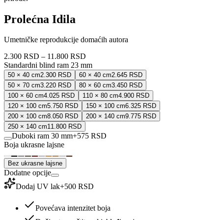
Prolećna Idila
Umetničke reprodukcije domaćih autora
2.300 RSD
–
11.800 RSD
Standardni blind ram 23 mm
50 × 40 cm
2.300 RSD
60 × 40 cm
2.645 RSD
50 × 70 cm
3.220 RSD
80 × 60 cm
3.450 RSD
100 × 60 cm
4.025 RSD
110 × 80 cm
4.900 RSD
120 × 100 cm
5.750 RSD
150 × 100 cm
6.325 RSD
200 × 100 cm
8.050 RSD
200 × 140 cm
9.775 RSD
250 × 140 cm
11.800 RSD
Duboki ram 30 mm
+
575 RSD
Boja ukrasne lajsne
Bez ukrasne lajsne
Dodatne opcije
Dodaj UV lak
+
500 RSD
Povećava intenzitet boja