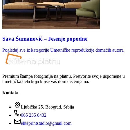
Sava Šumanović – Jesenje popodne
Pogledaj sve iz kategorije
Umetničke reprodukcije domaćih autora
Premium štampa fotografija na platnu. Pretvorite svoje uspomene u
umetnička dela koja krase vaš dom decenijama.
Kontakt
Ljubička 25, Beograd, Srbija
065 235 8432
eliteprintstudio@gmail.com