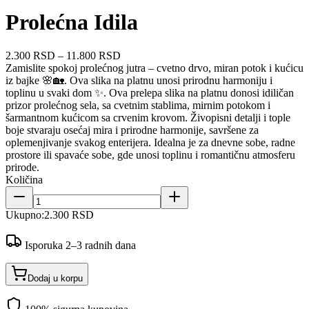
Prolećna Idila
2.300 RSD
–
11.800 RSD
Zamislite spokoj prolećnog jutra – cvetno drvo, miran potok i kućicu
iz bajke 🌸🏡. Ova slika na platnu unosi prirodnu harmoniju i
toplinu u svaki dom ✨. Ova prelepa slika na platnu donosi idiličan
prizor prolećnog sela, sa cvetnim stablima, mirnim potokom i
šarmantnom kućicom sa crvenim krovom. Živopisni detalji i tople
boje stvaraju osećaj mira i prirodne harmonije, savršene za
oplemenjivanje svakog enterijera. Idealna je za dnevne sobe, radne
prostore ili spavaće sobe, gde unosi toplinu i romantičnu atmosferu
prirode.
Količina
Ukupno:
2.300 RSD
Isporuka 2–3 radnih dana
Dodaj u korpu