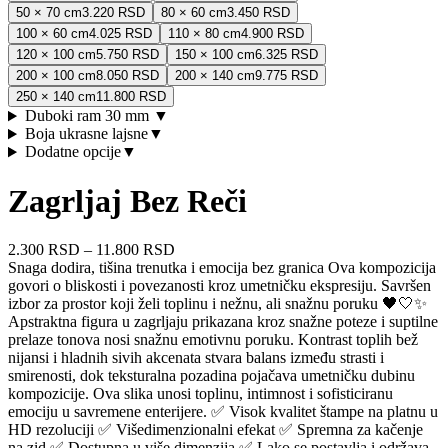
50 × 70 cm
3.220 RSD
80 × 60 cm
3.450 RSD
100 × 60 cm
4.025 RSD
110 × 80 cm
4.900 RSD
120 × 100 cm
5.750 RSD
150 × 100 cm
6.325 RSD
200 × 100 cm
8.050 RSD
200 × 140 cm
9.775 RSD
250 × 140 cm
11.800 RSD
Duboki ram 30 mm
▼
Boja ukrasne lajsne
▼
Dodatne opcije
▼
Zagrljaj Bez Reči
2.300 RSD
–
11.800 RSD
Snaga dodira, tišina trenutka i emocija bez granica Ova kompozicija
govori o bliskosti i povezanosti kroz umetničku ekspresiju. Savršen
izbor za prostor koji želi toplinu i nežnu, ali snažnu poruku 🖤🤍✨
Apstraktna figura u zagrljaju prikazana kroz snažne poteze i suptilne
prelaze tonova nosi snažnu emotivnu poruku. Kontrast toplih bež
nijansi i hladnih sivih akcenata stvara balans između strasti i
smirenosti, dok teksturalna pozadina pojačava umetničku dubinu
kompozicije. Ova slika unosi toplinu, intimnost i sofisticiranu
emociju u savremene enterijere. ✅ Visok kvalitet štampe na platnu u
HD rezoluciji ✅ Višedimenzionalni efekat ✅ Spremna za kačenje
na zid ✅ Dostupna u više dimenzija ✅ Lako se postavlja i održava