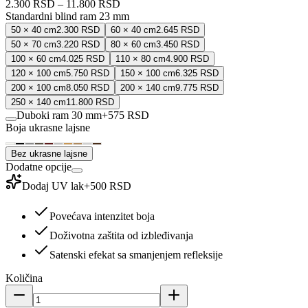
2.300 RSD
–
11.800 RSD
Standardni blind ram 23 mm
50 × 40 cm
2.300 RSD
60 × 40 cm
2.645 RSD
50 × 70 cm
3.220 RSD
80 × 60 cm
3.450 RSD
100 × 60 cm
4.025 RSD
110 × 80 cm
4.900 RSD
120 × 100 cm
5.750 RSD
150 × 100 cm
6.325 RSD
200 × 100 cm
8.050 RSD
200 × 140 cm
9.775 RSD
250 × 140 cm
11.800 RSD
Duboki ram 30 mm
+
575 RSD
Boja ukrasne lajsne
Bez ukrasne lajsne
Dodatne opcije
Dodaj UV lak
+
500 RSD
Povećava intenzitet boja
Doživotna zaštita od izbleđivanja
Satenski efekat sa smanjenjem refleksije
Količina