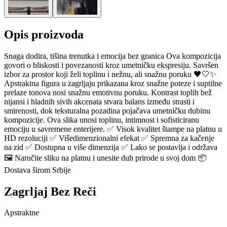
Opis proizvoda
Snaga dodira, tišina trenutka i emocija bez granica Ova kompozicija
govori o bliskosti i povezanosti kroz umetničku ekspresiju. Savršen
izbor za prostor koji želi toplinu i nežnu, ali snažnu poruku 🖤🤍✨
Apstraktna figura u zagrljaju prikazana kroz snažne poteze i suptilne
prelaze tonova nosi snažnu emotivnu poruku. Kontrast toplih bež
nijansi i hladnih sivih akcenata stvara balans između strasti i
smirenosti, dok teksturalna pozadina pojačava umetničku dubinu
kompozicije. Ova slika unosi toplinu, intimnost i sofisticiranu
emociju u savremene enterijere. ✅ Visok kvalitet štampe na platnu u
HD rezoluciji ✅ Višedimenzionalni efekat ✅ Spremna za kačenje
na zid ✅ Dostupna u više dimenzija ✅ Lako se postavlja i održava
🖼️ Naručite sliku na platnu i unesite duh prirode u svoj dom 📦
Dostava širom Srbije
Zagrljaj Bez Reči
Apstraktne