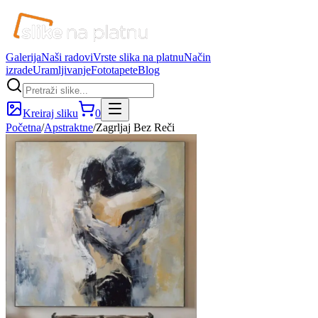
Galerija
Naši radovi
Vrste slika na platnu
Način
izrade
Uramljivanje
Fototapete
Blog
Kreiraj sliku
0
Početna
/
Apstraktne
/
Zagrljaj Bez Reči