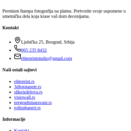
Premium štampa fotografija na platnu. Pretvorite svoje uspomene u
umetnička dela koja krase vaš dom decenijama.
Kontakt
Ljubička 25, Beograd, Srbija
065 235 8432
eliteprintstudio@gmail.com
Naši ostali sajtovi
eliteprint.rs
3dfototapete.rs
slikeizdelova.rs
visiowall.rs
pregradniparavani.rs
rollupbaneri.rs
Informacije
Kontakt