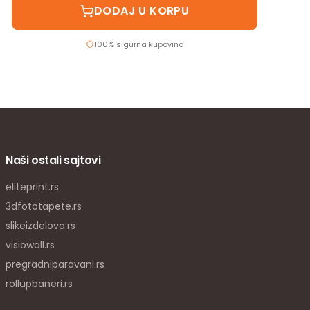
DODAJ U KORPU
100% sigurna kupovina
Naši ostali sajtovi
eliteprint.rs
3dfototapete.rs
slikeizdelova.rs
visiowall.rs
pregradniparavani.rs
rollupbaneri.rs