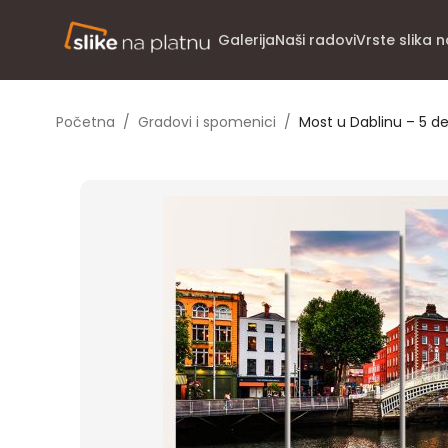
Galerija
Naši radovi
Vrste slika 
Početna
/
Gradovi i spomenici
/
Most u Dablinu – 5 d