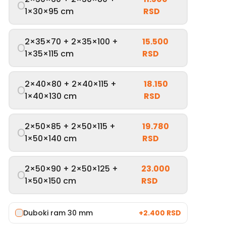
1×30×95 cm
RSD
2×35×70 + 2×35×100 +
15.500
1×35×115 cm
RSD
2×40×80 + 2×40×115 +
18.150
1×40×130 cm
RSD
2×50×85 + 2×50×115 +
19.780
1×50×140 cm
RSD
2×50×90 + 2×50×125 +
23.000
1×50×150 cm
RSD
Duboki ram 30 mm
+
2.400 RSD