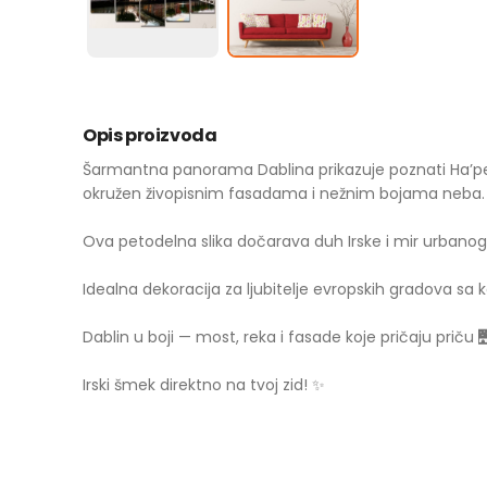
Opis proizvoda
Šarmantna panorama Dablina prikazuje poznati Ha’pen
okružen živopisnim fasadama i nežnim bojama neba.
Ova petodelna slika dočarava duh Irske i mir urbanog
Idealna dekoracija za ljubitelje evropskih gradova sa
Dablin u boji — most, reka i fasade koje pričaju priču 
Irski šmek direktno na tvoj zid! ✨