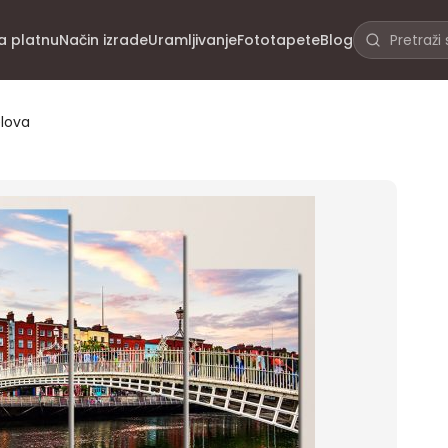
na platnu
Način izrade
Uramljivanje
Fototapete
Blog
elova