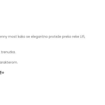
ny most kako se elegantno proteže preko reke Lifi,
 trenutka.
 karakterom.
🌉🍀