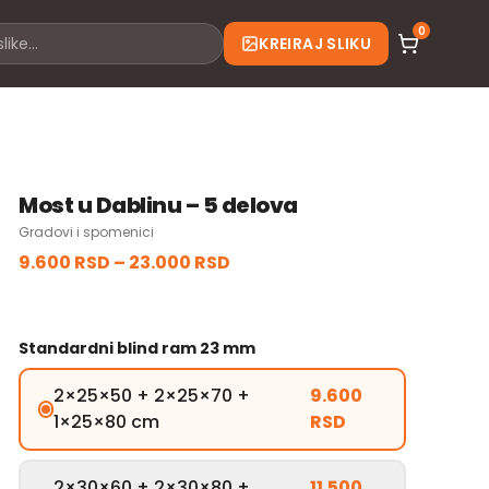
0
KREIRAJ SLIKU
Most u Dablinu – 5 delova
Gradovi i spomenici
9.600 RSD
–
23.000 RSD
Standardni blind ram 23 mm
2×25×50 + 2×25×70 +
9.600
1×25×80 cm
RSD
2×30×60 + 2×30×80 +
11.500