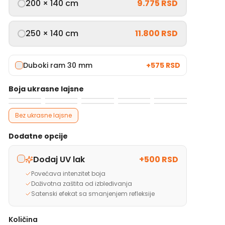
200 × 140 cm
9.775 RSD
250 × 140 cm
11.800 RSD
Duboki ram 30 mm
+
575 RSD
Boja ukrasne lajsne
Bez ukrasne lajsne
Dodatne opcije
Dodaj UV lak
+
500 RSD
Povećava intenzitet boja
Doživotna zaštita od izbleđivanja
Satenski efekat sa smanjenjem refleksije
Količina