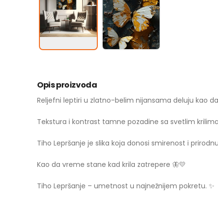
Opis proizvoda
Reljefni leptiri u zlatno-belim nijansama deluju kao da
Tekstura i kontrast tamne pozadine sa svetlim krilima 
Tiho Lepršanje je slika koja donosi smirenost i prirodnu
Kao da vreme stane kad krila zatrepere 🦋💛
Tiho Lepršanje – umetnost u najnežnijem pokretu. ✨