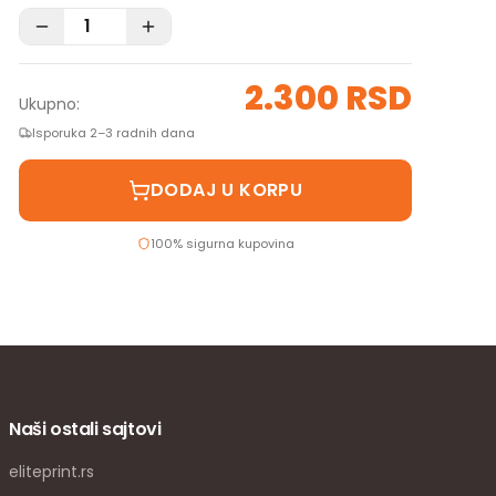
2.300 RSD
Ukupno:
Isporuka 2–3 radnih dana
DODAJ U KORPU
100% sigurna kupovina
Naši ostali sajtovi
eliteprint.rs