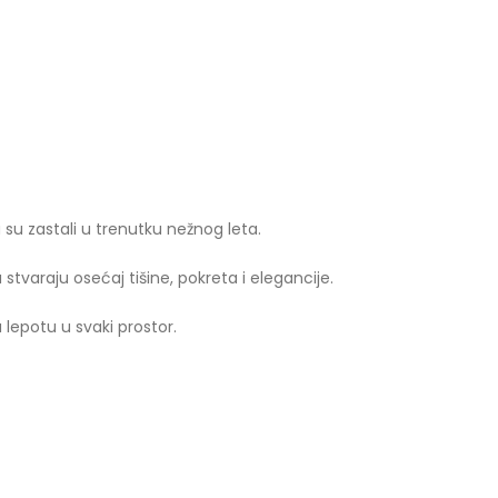
 su zastali u trenutku nežnog leta.
stvaraju osećaj tišine, pokreta i elegancije.
 lepotu u svaki prostor.