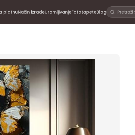
na platnu
Način izrade
Uramljivanje
Fototapete
Blog