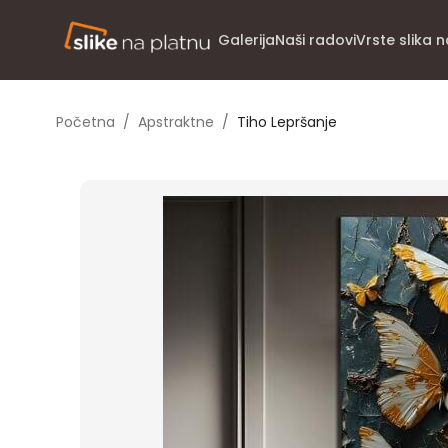
Galerija
Naši radovi
Vrste slika 
Početna
/
Apstraktne
/
Tiho Lepršanje