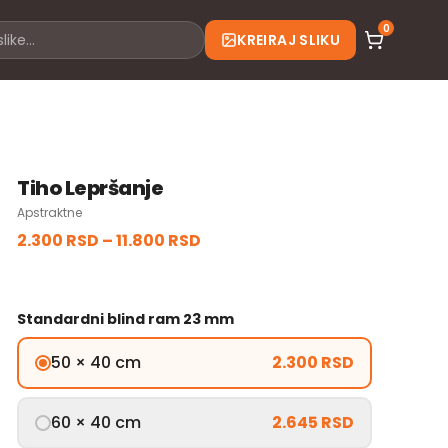
0
KREIRAJ SLIKU
Tiho Lepršanje
Apstraktne
2.300 RSD
–
11.800 RSD
Standardni blind ram 23 mm
50 × 40 cm
2.300 RSD
60 × 40 cm
2.645 RSD