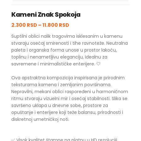
Kameni Znak Spokoja
2.300 RSD
–
11.800 RSD
Suptilni oblici nalik tragovima isklesanim u kamenu
stvaraju osećaj smirenosti i tihe ravnoteže. Neutralna
paleta i organska forma unose u prostor lakoću,
toplinu i nenametljivu eleganciju, idealnu za
savremene i minimalističke enterijere. 🤍
Ova apstraktna kompozicija inspirisana je prirodnim
teksturama kamena i zemljanim površinama.
Nepravilni, mekani oblici raspoređeni u harmoničnom
ritmu stvaraju vizuelni mir i osećaj stabilnosti. Slika se
savršeno uklapa u dnevne sobe, prostore za
opuštanje i enterijere koji teže balansu, prirodnosti i
diskretnoj umetničkoj noti.
✅ Visok kvalitet štampe na platnu u HD rezoluciji