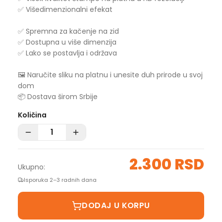
✅ Višedimenzionalni efekat
✅ Spremna za kačenje na zid
✅ Dostupna u više dimenzija
✅ Lako se postavlja i održava
🖼️ Naručite sliku na platnu i unesite duh prirode u svoj
dom
📦 Dostava širom Srbije
Količina
2.300 RSD
Ukupno:
Isporuka 2–3 radnih dana
DODAJ U KORPU