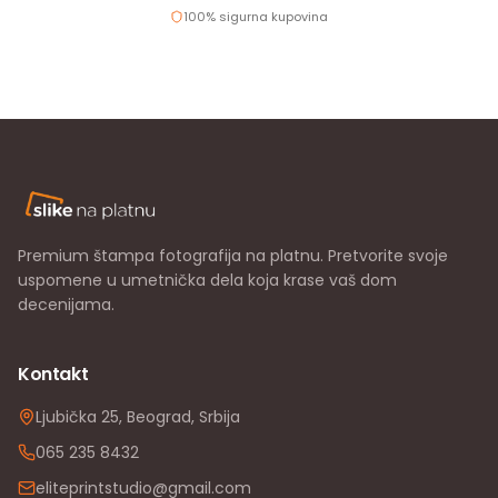
100% sigurna kupovina
Premium štampa fotografija na platnu. Pretvorite svoje
uspomene u umetnička dela koja krase vaš dom
decenijama.
Kontakt
Ljubička 25, Beograd, Srbija
065 235 8432
eliteprintstudio@gmail.com