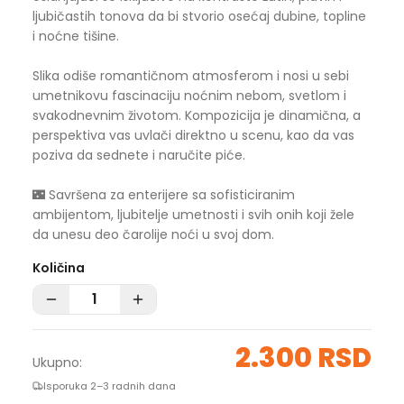
ljubičastih tonova da bi stvorio osećaj dubine, topline
i noćne tišine.
Slika odiše romantičnom atmosferom i nosi u sebi
umetnikovu fascinaciju noćnim nebom, svetlom i
svakodnevnim životom. Kompozicija je dinamična, a
perspektiva vas uvlači direktno u scenu, kao da vas
poziva da sednete i naručite piće.
🌃 Savršena za enterijere sa sofisticiranim
ambijentom, ljubitelje umetnosti i svih onih koji žele
da unesu deo čarolije noći u svoj dom.
Količina
2.300 RSD
Ukupno:
Isporuka 2–3 radnih dana