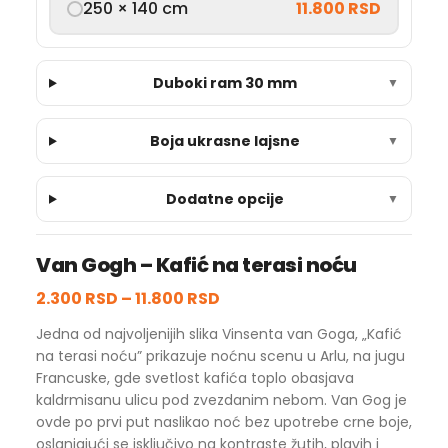
250 × 140 cm
11.800 RSD
Duboki ram 30 mm
▼
Boja ukrasne lajsne
▼
Dodatne opcije
▼
Van Gogh – Kafić na terasi noću
2.300 RSD
–
11.800 RSD
Jedna od najvoljenijih slika Vinsenta van Goga, „Kafić
na terasi noću” prikazuje noćnu scenu u Arlu, na jugu
Francuske, gde svetlost kafića toplo obasjava
kaldrmisanu ulicu pod zvezdanim nebom. Van Gog je
ovde po prvi put naslikao noć bez upotrebe crne boje,
oslanjajući se isključivo na kontraste žutih, plavih i