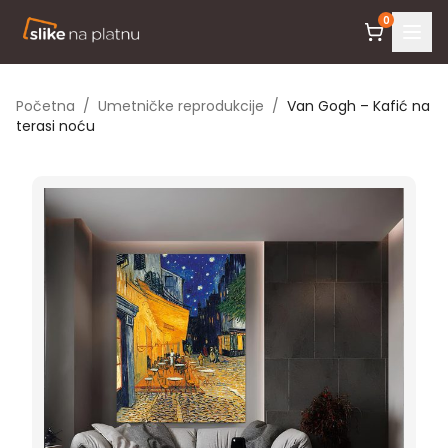
0
Početna
/
Umetničke reprodukcije
/
Van Gogh – Kafić na
terasi noću