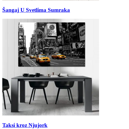
Šangaj U Svetlima Sumraka
Taksi kroz Njujork