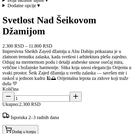
Boja ukrasne lajsne
▼
Dodatne opcije
▼
Svetlost Nad Šeikovom
Džamijom
2.300 RSD
–
11.800 RSD
Impresivna Sheikh Zayed džamija u Abu Dabiju prikazana je u
zlatnom trenutku zalaska, kada svetlost i arhitektura plešu zajedno.
Odsjaj na mermernom podu i detalji arabeske unose osećaj mira,
veličine i božanske harmonije. Slika koja unosi eleganciju Orijenta u
svaki prostor. Šeik Zajed džamija u svetlu zalaska — savršen mir i
raskoš u jednom kadru 🕌🌅 Orijentalna lepota za zidove koji traže
dušu 💛
Količina
Ukupno:
2.300 RSD
Isporuka 2–3 radnih dana
Dodaj u korpu