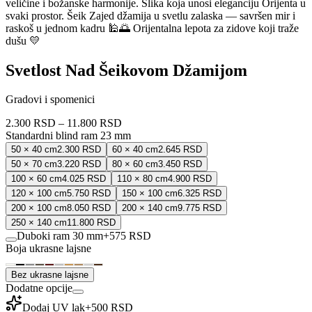
veličine i božanske harmonije. Slika koja unosi eleganciju Orijenta u
svaki prostor. Šeik Zajed džamija u svetlu zalaska — savršen mir i
raskoš u jednom kadru 🕌🌅 Orijentalna lepota za zidove koji traže
dušu 💛
Svetlost Nad Šeikovom Džamijom
Gradovi i spomenici
2.300 RSD
–
11.800 RSD
Standardni blind ram 23 mm
50 × 40 cm
2.300 RSD
60 × 40 cm
2.645 RSD
50 × 70 cm
3.220 RSD
80 × 60 cm
3.450 RSD
100 × 60 cm
4.025 RSD
110 × 80 cm
4.900 RSD
120 × 100 cm
5.750 RSD
150 × 100 cm
6.325 RSD
200 × 100 cm
8.050 RSD
200 × 140 cm
9.775 RSD
250 × 140 cm
11.800 RSD
Duboki ram 30 mm
+
575 RSD
Boja ukrasne lajsne
Bez ukrasne lajsne
Dodatne opcije
Dodaj UV lak
+
500 RSD