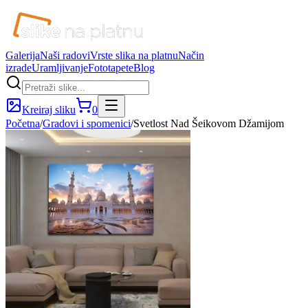
Galerija
Naši radovi
Vrste slika na platnu
Način
izrade
Uramljivanje
Fototapete
Blog
Kreiraj sliku
0
Početna
/
Gradovi i spomenici
/
Svetlost Nad Šeikovom Džamijom