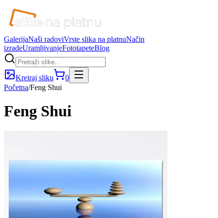
Galerija
Naši radovi
Vrste slika na platnu
Način
izrade
Uramljivanje
Fototapete
Blog
Kreiraj sliku
0
Početna
/
Feng Shui
Feng Shui