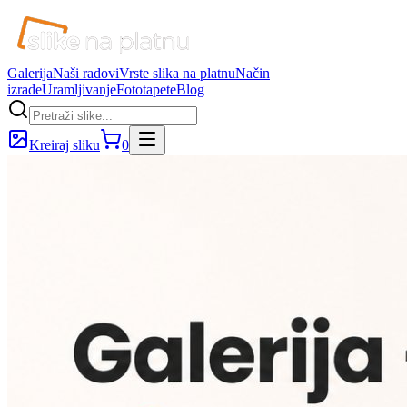
Galerija
Naši radovi
Vrste slika na platnu
Način
izrade
Uramljivanje
Fototapete
Blog
Kreiraj sliku
0