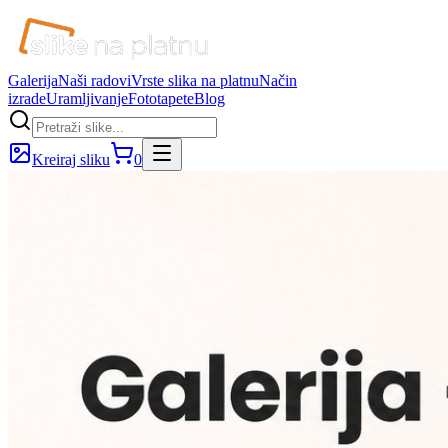
Galerija
Naši radovi
Vrste slika na platnu
Način
izrade
Uramljivanje
Fototapete
Blog
Kreiraj sliku
0