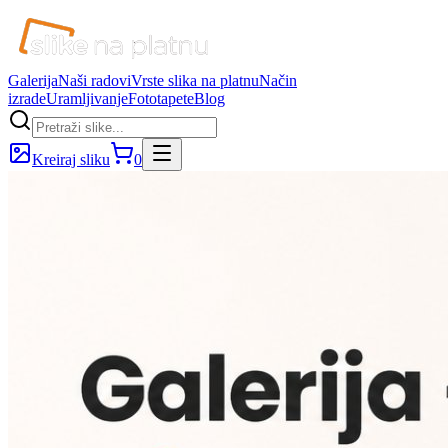
Galerija
Naši radovi
Vrste slika na platnu
Način
izrade
Uramljivanje
Fototapete
Blog
Kreiraj sliku
0