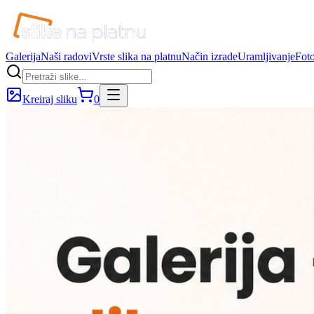
Galerija
Naši radovi
Vrste slika na platnu
Način izrade
Uramljivanje
Foto
Kreiraj sliku
0